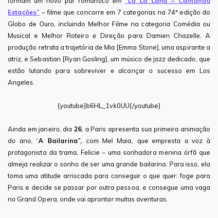
formam um novo par romântico em
“La La Land – Cantando
Estações”
– filme que concorre em 7 categorias na 74ª edição do
Globo de Ouro, incluindo Melhor Filme na categoria Comédia ou
Musical e Melhor Roteiro e Direção para Damien Chazelle. A
produção retrata a trajetória de Mia [Emma Stone], uma aspirante a
atriz, e Sebastian [Ryan Gosling], um músico de jazz dedicado, que
estão lutando para sobreviver e alcançar o sucesso em Los
Angeles.
{youtube}b6HL_1vk0UU{/youtube}
Ainda em janeiro, dia
26
, a Paris apresenta sua primeira animação
do ano, “
A Bailarina”
,
com Mel Maia,
que empresta a voz à
protagonista da trama, Felicie – uma sonhadora menina órfã que
almeja realizar o sonho de ser uma grande bailarina. Para isso, ela
toma uma atitude arriscada para conseguir o que quer: foge para
Paris e decide se passar por outra pessoa, e consegue uma vaga
no Grand Opera, onde vai aprontar muitas aventuras.