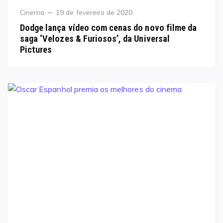
Category
Posted
Cinema
19 de fevereiro de 2020
on
Dodge lança vídeo com cenas do novo filme da
saga ‘Velozes & Furiosos’, da Universal
Pictures