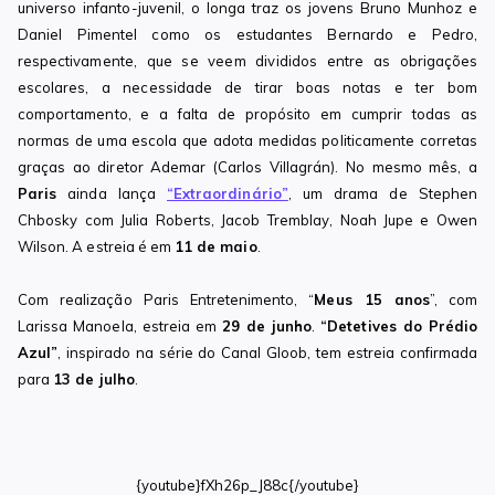
universo infanto-juvenil, o longa traz os jovens Bruno Munhoz e
Daniel Pimentel como os estudantes Bernardo e Pedro,
respectivamente, que se veem divididos entre as obrigações
escolares, a necessidade de tirar boas notas e ter bom
comportamento, e a falta de propósito em cumprir todas as
normas de uma escola que adota medidas politicamente corretas
graças ao diretor Ademar (Carlos Villagrán). No mesmo mês, a
Paris
ainda lança
“Extraordinário”
, um drama de Stephen
Chbosky com Julia Roberts, Jacob Tremblay, Noah Jupe e Owen
Wilson. A estreia é em
11 de maio
.
Com realização Paris Entretenimento, “
Meus 15 anos
”, com
Larissa Manoela, estreia em
29 de junho
.
“Detetives do Prédio
Azul”
, inspirado na série do Canal Gloob, tem estreia confirmada
para
13 de julho
.
{youtube}fXh26p_J88c{/youtube}