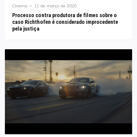
Category
Posted
Cinema
11 de março de 2020
on
Processo contra produtora de filmes sobre o
caso Richthofen é considerado improcedente
pela justiça