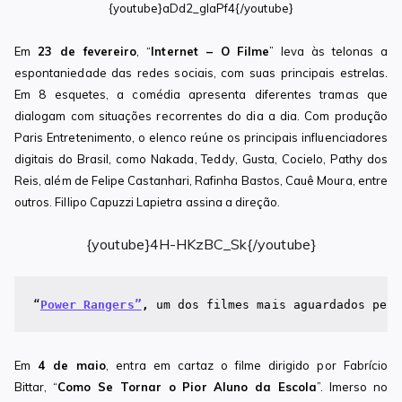
{youtube}aDd2_glaPf4{/youtube}
Em
23 de fevereiro
, “
Internet – O Filme
” leva às telonas a
espontaniedade das redes sociais, com suas principais estrelas.
Em 8 esquetes, a comédia apresenta diferentes tramas que
dialogam com situações recorrentes do dia a dia. Com produção
Paris Entretenimento, o elenco reúne os principais influenciadores
digitais do Brasil, como Nakada, Teddy, Gusta, Cocielo, Pathy dos
Reis, além de Felipe Castanhari, Rafinha Bastos, Cauê Moura, entre
outros. Fillipo Capuzzi Lapietra assina a direção.
{youtube}4H-HKzBC_Sk{/youtube}
“
Power Rangers”
, 
um dos filmes mais aguardados pelo
Em
4 de maio
, entra em cartaz o filme dirigido por Fabrício
Bittar, “
Como Se Tornar o Pior Aluno da Escola
”. Imerso no