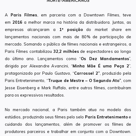
NORTE-AMERICANOS
A
Paris Filmes
, em parceria com a Downtown Filmes, teve
em
2016
a melhor marca na história da distribuidora. Juntas, as
empresas alcançaram a
1ª posição
do
market share
em
lançamentos nacionais com mais de 80% de participação de
mercado. Somando o público de filmes nacionais e estrangeiros, a
Paris Filmes contabilizou
32,2 milhões
de espectadores ao longo
do último ano. Lançamentos como “
Os Dez Mandamentos
”,
dirigido por Alexandre Avancini, “
Minha Mãe É uma Peça 2
”,
protagonizado por Paulo Gustavo, “
Carrossel 2”
, produzido pela
Paris Entretenimento, “
Truque de Mestre – O Segundo Ato”
, com
Jesse Eisenberg e Mark Ruffalo,
entre outros filmes, contribuíram
para os expressivos resultados.
No mercado nacional, a Paris também atua no modelo dos
estúdios, produzindo seus filmes pelo selo
Paris Entretenimento
e
cuidando dos lançamentos, além de promover os filmes de
produtores parceiros e trabalhar em conjunto com a Downtown.