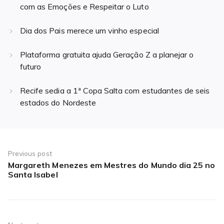
com as Emoções e Respeitar o Luto
Dia dos Pais merece um vinho especial
Plataforma gratuita ajuda Geração Z a planejar o
futuro
Recife sedia a 1ª Copa Salta com estudantes de seis
estados do Nordeste
Navegação
de
Previous post
Margareth Menezes em Mestres do Mundo dia 25 no
Previous
Post
Santa Isabel
post: