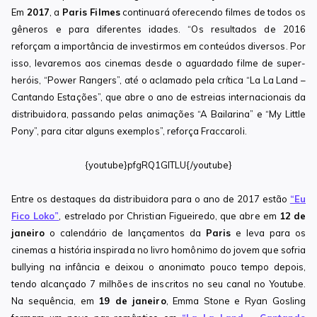
Em
2017
, a
Paris Filmes
continuará oferecendo filmes de todos os
gêneros e para diferentes idades. “Os resultados de 2016
reforçam a importância de investirmos em conteúdos diversos. Por
isso, levaremos aos cinemas desde o aguardado filme de super-
heróis, “Power Rangers”, até o aclamado pela crítica “La La Land –
Cantando Estações”, que abre o ano de estreias internacionais da
distribuidora, passando pelas animações “A Bailarina” e “My Little
Pony”, para citar alguns exemplos”, reforça Fraccaroli.
{youtube}pfgRQ1GlTLU{/youtube}
Entre os destaques da distribuidora para o ano de 2017 estão
“Eu
Fico Loko”
, estrelado por Christian Figueiredo, que abre em
12
de
janeiro
o calendário de lançamentos da
Paris
e leva para os
cinemas a história inspirada no livro homônimo do jovem que sofria
bullying na infância e deixou o anonimato pouco tempo depois,
tendo alcançado 7 milhões de inscritos no seu canal no Youtube.
Na sequência, em
19 de janeiro
, Emma Stone e Ryan Gosling