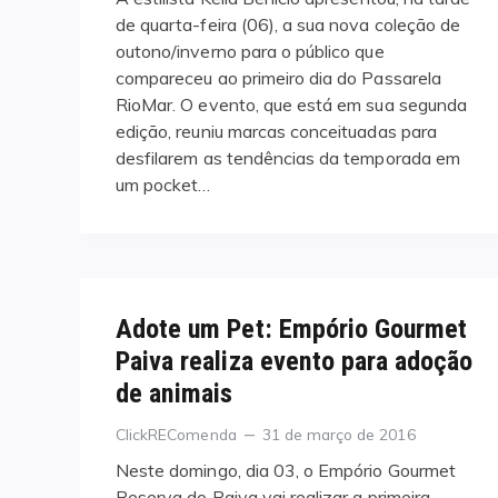
de quarta-feira (06), a sua nova coleção de
outono/inverno para o público que
compareceu ao primeiro dia do Passarela
RioMar. O evento, que está em sua segunda
edição, reuniu marcas conceituadas para
desfilarem as tendências da temporada em
um pocket…
Adote um Pet: Empório Gourmet
Paiva realiza evento para adoção
de animais
Categories
Posted
ClickREComenda
31 de março de 2016
on
Neste domingo, dia 03, o Empório Gourmet
Reserva do Paiva vai realizar a primeira