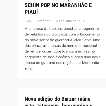
SCHIN POP NO MARANHÃO E
PIAUÍ
Categories
Posted
ClickREComenda
20 de abril de 2016
on
A empresa de bebidas aposta no segmento
de bebidas não alcoólicas com o lançamento
do novo sabor de guaraná A Viva Schin, uma
das principais marcas do mercado nacional
de refrigerantes, aposta mais uma vez no
segmento de não alcoólico e lança uma nova
marca de guaraná nas regiões de Maranhão
e Pi…
Nova edição do Barzar reúne
arte, tatuagem, beergarden e