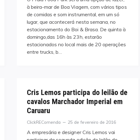
à beira-mar de Boa Viagem, com vários tipos
de comidas e som instrumental, em um só
lugar, que acontecerá nesta semana, no
estacionamento do Boi & Brasa. De quinta à
domingo,das 16h às 23h, estarão
estacionados no local mais de 20 operações
entre trucks, b…
Cris Lemos participa do leilão de
cavalos Marchador Imperial em
Caruaru
Categories
Posted
ClickREComenda
25 de fevereiro de 2016
on
A empresária e designer Cris Lemos vai
participar da segunda edição do leilão de