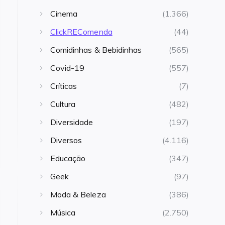
Cinema
(1.366)
ClickREComenda
(44)
Comidinhas & Bebidinhas
(565)
Covid-19
(557)
Críticas
(7)
Cultura
(482)
Diversidade
(197)
Diversos
(4.116)
Educação
(347)
Geek
(97)
Moda & Beleza
(386)
Música
(2.750)