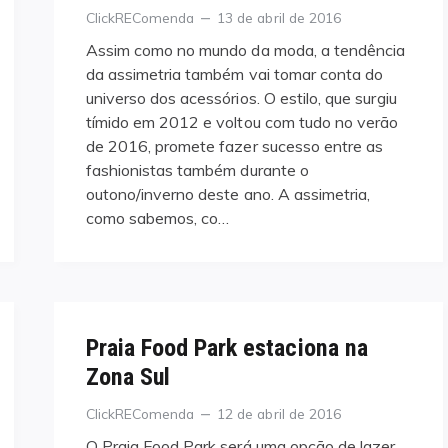
Categories
Posted
ClickREComenda
13 de abril de 2016
on
Assim como no mundo da moda, a tendência
da assimetria também vai tomar conta do
universo dos acessórios. O estilo, que surgiu
tímido em 2012 e voltou com tudo no verão
de 2016, promete fazer sucesso entre as
fashionistas também durante o
outono/inverno deste ano. A assimetria,
como sabemos, co…
Praia Food Park estaciona na
Zona Sul
Categories
Posted
ClickREComenda
12 de abril de 2016
on
O Praia Food Park será uma opção de lazer,