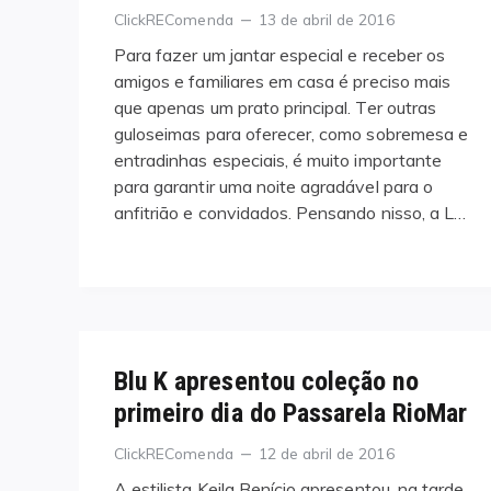
Categories
Posted
ClickREComenda
13 de abril de 2016
on
Para fazer um jantar especial e receber os
amigos e familiares em casa é preciso mais
que apenas um prato principal. Ter outras
guloseimas para oferecer, como sobremesa e
entradinhas especiais, é muito importante
para garantir uma noite agradável para o
anfitrião e convidados. Pensando nisso, a L…
Blu K apresentou coleção no
primeiro dia do Passarela RioMar
Categories
Posted
ClickREComenda
12 de abril de 2016
on
A estilista Keila Benício apresentou, na tarde