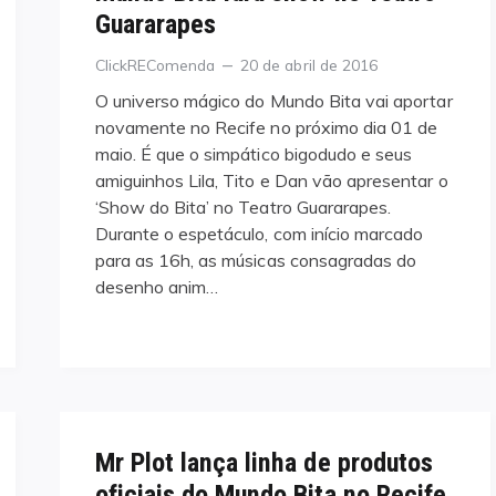
Guararapes
Categories
Posted
ClickREComenda
20 de abril de 2016
on
O universo mágico do Mundo Bita vai aportar
novamente no Recife no próximo dia 01 de
maio. É que o simpático bigodudo e seus
amiguinhos Lila, Tito e Dan vão apresentar o
‘Show do Bita’ no Teatro Guararapes.
Durante o espetáculo, com início marcado
para as 16h, as músicas consagradas do
desenho anim…
Mr Plot lança linha de produtos
oficiais do Mundo Bita no Recife