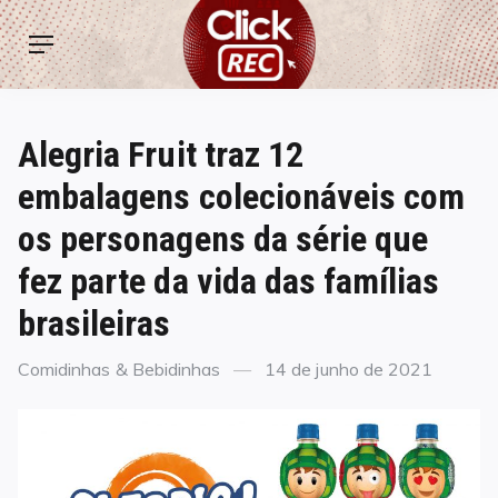
Skip
ClickREC
to
Menu
content
Alegria Fruit traz 12
embalagens colecionáveis com
os personagens da série que
fez parte da vida das famílias
brasileiras
Categories
Posted
Comidinhas & Bebidinhas
14 de junho de 2021
on