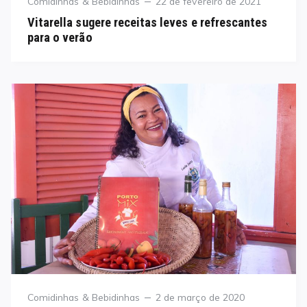
Category
Posted
Comidinhas & Bebidinhas
22 de fevereiro de 2021
on
Vitarella sugere receitas leves e refrescantes
para o verão
Category
Posted
Comidinhas & Bebidinhas
2 de março de 2020