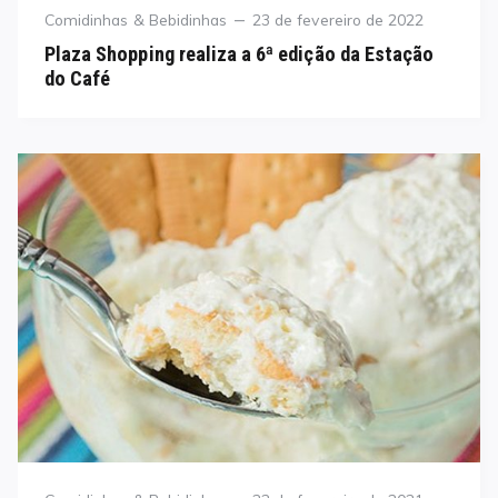
Category
Posted
Comidinhas & Bebidinhas
23 de fevereiro de 2022
on
Plaza Shopping realiza a 6ª edição da Estação
do Café