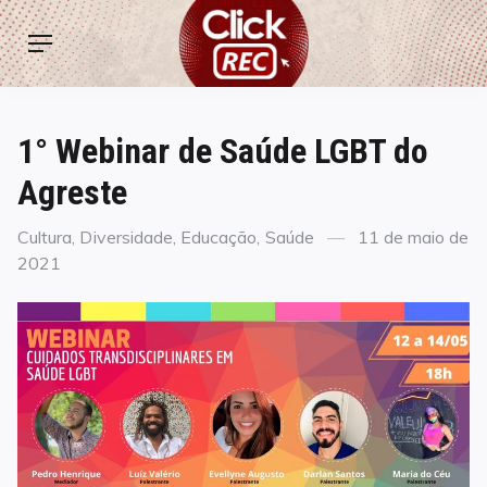
Skip
ClickREC
to
Menu
content
1° Webinar de Saúde LGBT do
Agreste
Categories
Posted
Cultura
,
Diversidade
,
Educação
,
Saúde
11 de maio de
on
2021