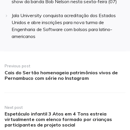
show da banda Bob Nelson nesta sexta-feira (07)
Jala University conquista acreditação dos Estados
Unidos e abre inscrições para nova turma de
Engenharia de Software com bolsas para latino-
americanos
Navegação
de
Previous post
Cais do Sertão homenageia patrimônios vivos de
Previous
Post
Pernambuco com série no Instagram
post:
Next post
Espetáculo infantil 3 Atos em 4 Tons estreia
Next
virtualmente com elenco formado por crianças
post:
participantes de projeto social