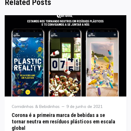
Related Posts
Category
Posted
Comidinhas & Bebidinhas
9 de junho de 2021
on
Corona é a primeira marca de bebidas a se
tornar neutra em resíduos plásticos em escala
global