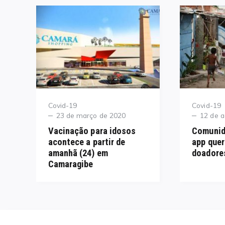
Category
Category
Covid-19
Covid-19
Posted
Posted
23 de março de 2020
12 de 
on
on
Vacinação para idosos
Comunida
acontece a partir de
app quer
amanhã (24) em
doadore
Camaragibe
Navegação