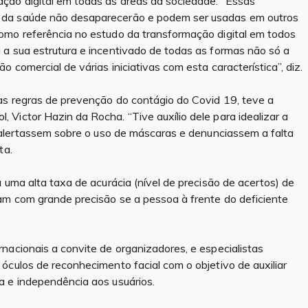
ção digital em todas as áreas da sociedade. “Essas
 da saúde não desaparecerão e podem ser usadas em outros
omo referência no estudo da transformação digital em todos
 a sua estrutura e incentivado de todas as formas não só a
 comercial de várias iniciativas com esta característica”, diz.
as regras de prevenção do contágio do Covid 19, teve a
Victor Hazin da Rocha. “Tive auxílio dele para idealizar a
e alertassem sobre o uso de máscaras e denunciassem a falta
ta.
 uma alta taxa de acurácia (nível de precisão de acertos) de
am com grande precisão se a pessoa à frente do deficiente
nacionais a convite de organizadores, e especialistas
óculos de reconhecimento facial com o objetivo de auxiliar
a e independência aos usuários.