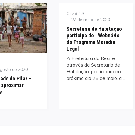
Category
Covid-19
Posted
27 de maio de 2020
on
Secretaria de Habitação
participa do I Webnário
do Programa Moradia
Legal
A Prefeitura do Recife,
através da Secretaria de
agosto de 2020
Habitação, participará no
próximo dia 28 de maio, d…
de do Pilar –
 aproximar
s