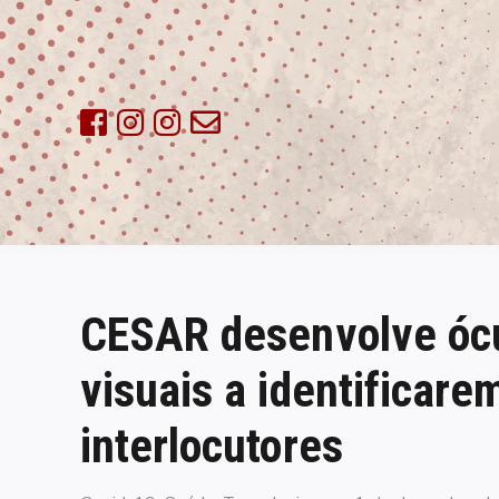
Skip
to
content
CESAR desenvolve ócu
visuais a identificar
interlocutores