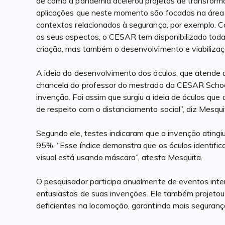
de como a pandemia acelerou projetos de transforma
aplicações que neste momento são focadas na área
contextos relacionados à segurança, por exemplo. C
os seus aspectos, o CESAR tem disponibilizado toda
criação, mas também o desenvolvimento e viabilização
A ideia do desenvolvimento dos óculos, que atende 
chancela do professor do mestrado da CESAR School, 
invenção. Foi assim que surgiu a ideia de óculos qu
de respeito com o distanciamento social”, diz Mesqui
Segundo ele, testes indicaram que a invenção atingiu
95%. “Esse índice demonstra que os óculos identific
visual está usando máscara”, atesta Mesquita.
O pesquisador participa anualmente de eventos inter
entusiastas de suas invenções. Ele também projetou 
deficientes na locomoção, garantindo mais seguranç