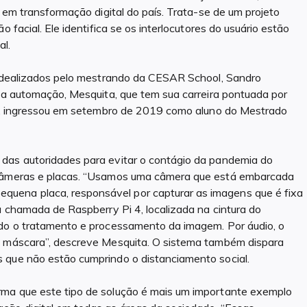
a em transformação digital do país. Trata-se de um projeto
 facial. Ele identifica se os interlocutores do usuário estão
al.
s idealizados pelo mestrando da CESAR School, Sandro
 da automação, Mesquita, que tem sua carreira pontuada por
ais, ingressou em setembro de 2019 como aluno do Mestrado
das autoridades para evitar o contágio da pandemia do
 câmeras e placas. “Usamos uma câmera que está embarcada
uena placa, responsável por capturar as imagens que é fixa
a chamada de Raspberry Pi 4, localizada na cintura do
odo o tratamento e processamento da imagem. Por áudio, o
em máscara”, descreve Mesquita. O sistema também dispara
 que não estão cumprindo o distanciamento social.
rma que este tipo de solução é mais um importante exemplo