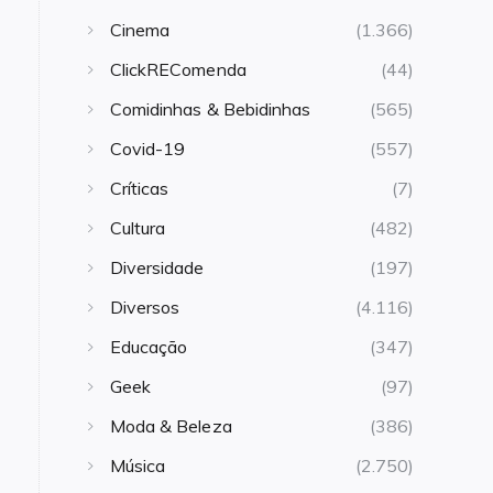
Cinema
(1.366)
ClickREComenda
(44)
Comidinhas & Bebidinhas
(565)
Covid-19
(557)
Críticas
(7)
Cultura
(482)
Diversidade
(197)
Diversos
(4.116)
Educação
(347)
Geek
(97)
Moda & Beleza
(386)
Música
(2.750)