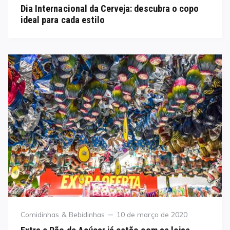
on
Dia Internacional da Cerveja: descubra o copo
ideal para cada estilo
Category
Posted
Comidinhas & Bebidinhas
10 de março de 2020
on