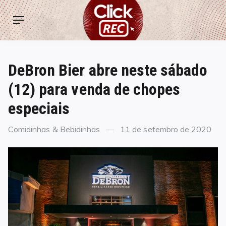
Skip
ClickREC
to
Menu
content
DeBron Bier abre neste sábado
(12) para venda de chopes
especiais
Categories
Posted
Comidinhas & Bebidinhas
11 de setembro de 2020
on