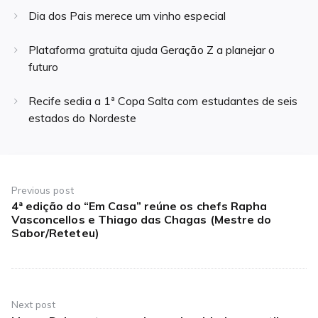
Dia dos Pais merece um vinho especial
Plataforma gratuita ajuda Geração Z a planejar o
futuro
Recife sedia a 1ª Copa Salta com estudantes de seis
estados do Nordeste
Navegação
de
Previous post
4ª edição do “Em Casa” reúne os chefs Rapha
Previous
Post
Vasconcellos e Thiago das Chagas (Mestre do
post:
Sabor/Reteteu)
Next post