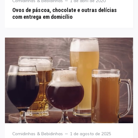
Category
Posted
Comidinhas & Bebidinhas
1 de abril de 2020
on
Ovos de páscoa, chocolate e outras delícias
com entrega em domicílio
Category
Posted
Comidinhas & Bebidinhas
1 de agosto de 2025