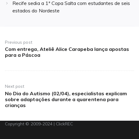
Recife sedia a 1ª Copa Salta com estudantes de seis
estados do Nordeste
Navegação
de
Previous post
Com entrega, Ateliê Alice Carapeba lança apostas
Previous
Post
para a Páscoa
post:
Next post
No Dia do Autismo (02/04), especialistas explicam
Next
sobre adaptações durante a quarentena para
post:
crianças
Copyright © 2009-2024 | ClickREC