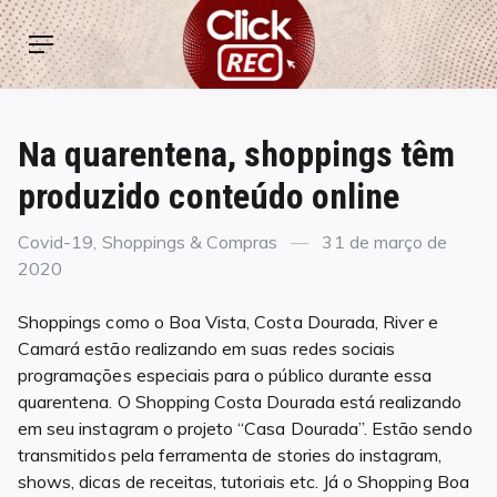
Skip
ClickREC
to
Menu
content
Na quarentena, shoppings têm
produzido conteúdo online
Categories
Posted
Covid-19
,
Shoppings & Compras
31 de março de
on
2020
Shoppings como o Boa Vista, Costa Dourada, River e
Camará estão realizando em suas redes sociais
programações especiais para o público durante essa
quarentena. O Shopping Costa Dourada está realizando
em seu instagram o projeto “Casa Dourada”. Estão sendo
transmitidos pela ferramenta de stories do instagram,
shows, dicas de receitas, tutoriais etc. Já o Shopping Boa