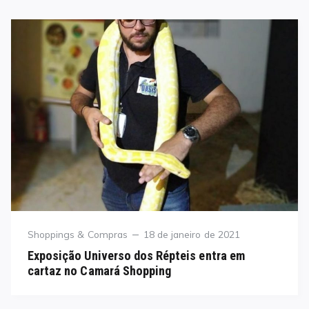
Category
Posted
Shoppings & Compras
18 de janeiro de 2021
on
Exposição Universo dos Répteis entra em
cartaz no Camará Shopping