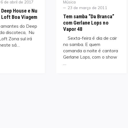
Posted
Category
6 de abril de 2017
Música
on
Posted
23 de março de 2011
 Deep House e Nu
on
Tem samba “Da Branca”
 Loft Boa Viagem
com Gerlane Lops no
 amantes do Deep
Vapor 48
da discoteca, Nu
Sexta-feira é dia de cair
Loft Zona sul irá
no samba. E quem
 neste sá…
comanda a noite é cantora
Gerlane Lops, com o show
…