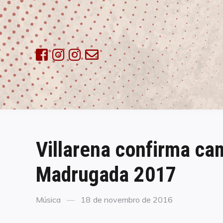
Skip
to
content
Villarena confirma ca
Madrugada 2017
Categories
Posted
Música
18 de novembro de 2016
on