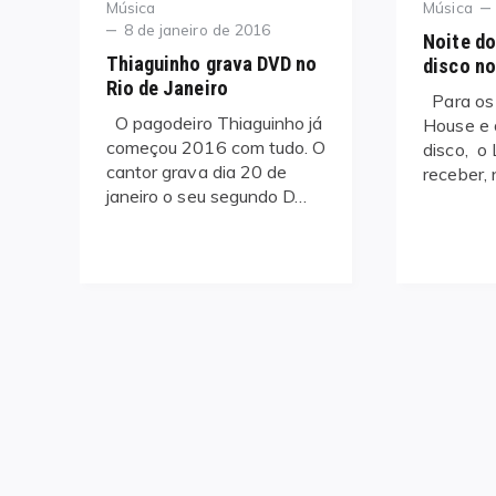
Category
Category
Música
Música
Posted
8 de janeiro de 2016
Noite do
on
Thiaguinho grava DVD no
disco no
Rio de Janeiro
Para os
O pagodeiro Thiaguinho já
House e 
começou 2016 com tudo. O
disco, o 
cantor grava dia 20 de
receber,
janeiro o seu segundo D…