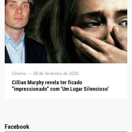
Category
Posted
Cinema
28 de fevereiro de 2020
on
Cillian Murphy revela ter ficado
“impressionado” com ‘Um Lugar Silencioso’
Facebook