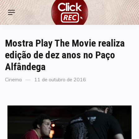
Skip
ClickREC
to
Menu
content
Mostra Play The Movie realiza
edição de dez anos no Paço
Alfândega
Categories
Posted
Cinema
11 de outubro de 2016
on