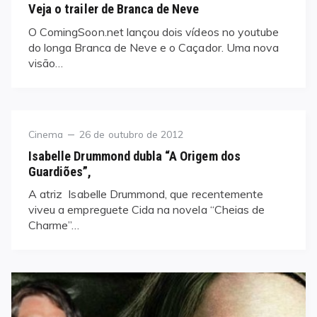
on
Veja o trailer de Branca de Neve
O ComingSoon.net lançou dois vídeos no youtube
do longa Branca de Neve e o Caçador. Uma nova
visão…
Category
Posted
Cinema
26 de outubro de 2012
on
Isabelle Drummond dubla “A Origem dos
Guardiões”,
A atriz Isabelle Drummond, que recentemente
viveu a empreguete Cida na novela “Cheias de
Charme”…