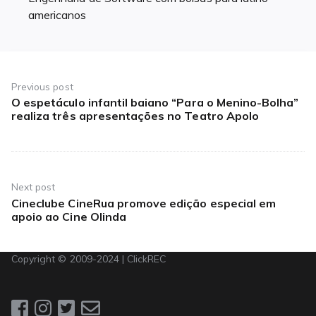
americanos
Navegação
de
Previous post
O espetáculo infantil baiano “Para o Menino-Bolha”
Previous
Post
realiza três apresentações no Teatro Apolo
post:
Next post
Cineclube CineRua promove edição especial em
Next
apoio ao Cine Olinda
post:
Copyright © 2009-2024 | ClickREC