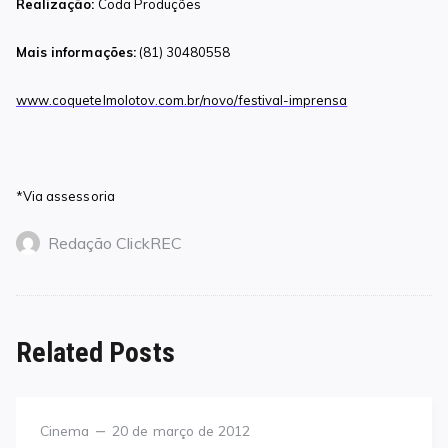
Realização:
Coda Produções
Mais informações:
(81) 30480558
www.coquetelmolotov.com.br/novo/festival-imprensa
*Via assessoria
Redação ClickREC
Related Posts
Category
Posted
Cinema
20 de março de 2012