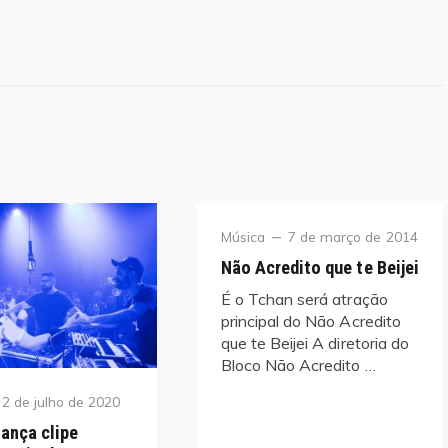
Category
Posted
Música
7 de março de 2014
on
Não Acredito que te Beijei
É o Tchan será atração
principal do Não Acredito
que te Beijei A diretoria do
Bloco Não Acredito …
Posted
2 de julho de 2020
on
lança clipe