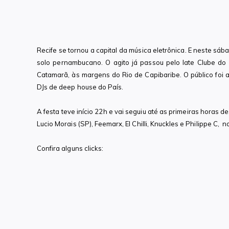
Recife se tornou a capital da música eletrônica. E neste sá
solo pernambucano. O agito já passou pelo Iate Clube do 
Catamarã, às margens do Rio de Capibaribe. O público foi a
DJs de deep house do País.
A festa teve início 22h e vai seguiu até as primeiras horas 
Lucio Morais (SP), Feemarx, El Chilli, Knuckles e Philippe C
Confira alguns clicks: