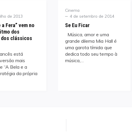
Category
Cinema
Posted
ulho de 2013
4 de setembro de 2014
on
e a Fera” vem no
Se Eu Ficar
itmo dos
Música, amor e uma
 dos clássicos
grande dilema Mia Hall é
uma garota tímida que
rancês está
dedica todo seu tempo à
versão mais
música,…
de “A Bela e a
ratégia da própria
Next