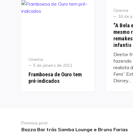
Category
Cinema
Posted
16 de j
on
“A Bela 
mesmo r
remakes
infantis
Diretor f
Category
Cinema
fazendo 
Posted
5 de janeiro de 2011
realista 
on
Fera” Est
Framboesa de Ouro tem
Disney…
pré-indicados
Navegação
de
Previous post
Bazza Bar trás Samba Lounge e Bruno Farias
Previous
Post