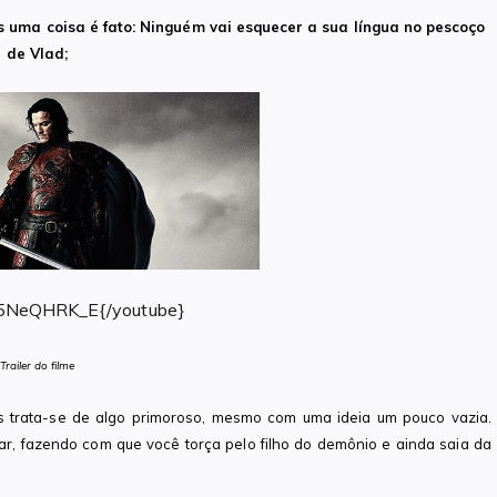
s uma coisa é fato: Ninguém vai esquecer a sua língua no pescoço
de Vlad;
5NeQHRK_E{/youtube}
Trailer do filme
s trata-se de algo primoroso, mesmo com uma ideia um pouco vazia.
ar, fazendo com que você torça pelo filho do demônio e ainda saia da