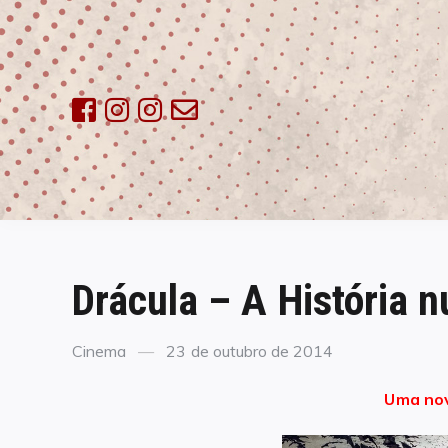
Skip
to
content
Drácula – A História 
Categories
Posted
Cinema
23 de outubro de 2014
on
Uma nov