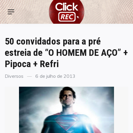
Skip
ClickREC
to
Menu
content
50 convidados para a pré
estreia de “O HOMEM DE AÇO” +
Pipoca + Refri
Categories
Posted
Diversos
6 de julho de 2013
on