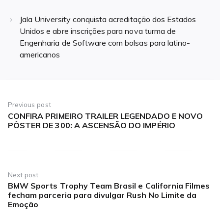
Jala University conquista acreditação dos Estados
Unidos e abre inscrições para nova turma de
Engenharia de Software com bolsas para latino-
americanos
Navegação
de
Previous post
CONFIRA PRIMEIRO TRAILER LEGENDADO E NOVO
Previous
Post
PÔSTER DE 300: A ASCENSÃO DO IMPÉRIO
post:
Next post
BMW Sports Trophy Team Brasil e California Filmes
Next
fecham parceria para divulgar Rush No Limite da
post:
Emoção