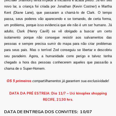
(Michael Shannon) tenta impedir a iniciativa e acaba preso. Já em seu
novo lar, a criança foi criada por Jonathan (Kevin Costner) e Martha
Kent (Diane Lane), que passaram a chamá-lo de Clark. O tempo
passa, seus poderes vão aparecendo e se tornando, de certa forma,
um problema, porque isso evidencia que ele não é um ser humano. Já
adulto, Clark (Henry Cavill) se vê obrigado a buscar um certo
isolamento porque não consegue resistir aos salvamentos das
pessoas e sempre precisa sumir do mapa para não criar problemas
para seus pais. Mas o terrível Zod conseguiu se libertar e descobriu
seu paradeiro. Agora, a humanidade corre perigo e talvez tenha
chegado a hora das pessoas conhecerem aqueles que passarão a
chama de o Super-Homem.
OS 5 primeiros
compartilhamentos já garantem sua exclusividade!
DATA DA PRÉ ESTREIA: Dia 11/7 – Uci kinoplex shopping
RECIFE,
21:30 hrs.
DATA DE ENTREGA DOS CONVITES: 10/07