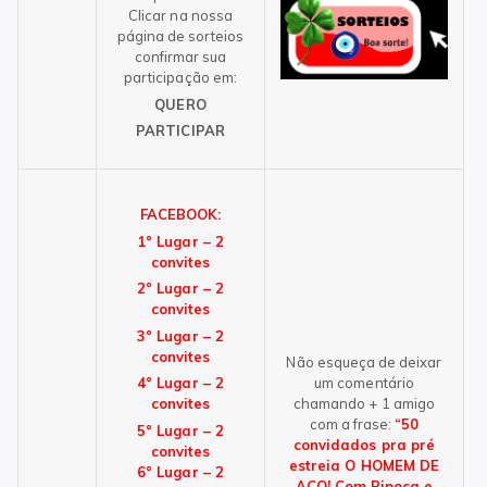
Clicar na nossa
página de sorteios
confirmar sua
participação em:
QUERO
PARTICIPAR
FACEBOOK
:
1° Lugar – 2
convites
2° Lugar – 2
convites
3° Lugar – 2
convites
Não esqueça de deixar
um comentário
4° Lugar – 2
chamando + 1 amigo
convites
com a frase:
“50
5° Lugar – 2
convidados pra pré
convites
estreia O HOMEM DE
6° Lugar – 2
AÇO! Com Pipoca e