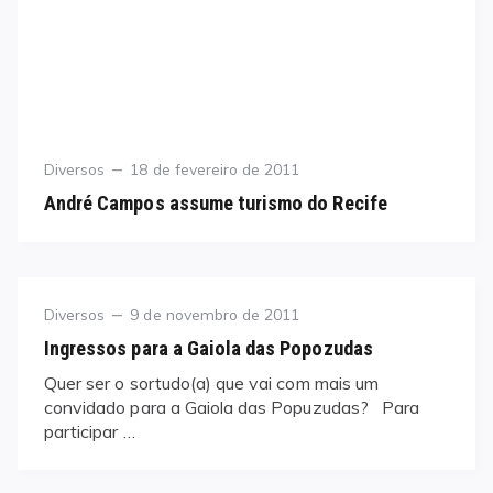
Category
Posted
Diversos
18 de fevereiro de 2011
on
André Campos assume turismo do Recife
Category
Posted
Diversos
9 de novembro de 2011
on
Ingressos para a Gaiola das Popozudas
Quer ser o sortudo(a) que vai com mais um
convidado para a Gaiola das Popuzudas? Para
participar …