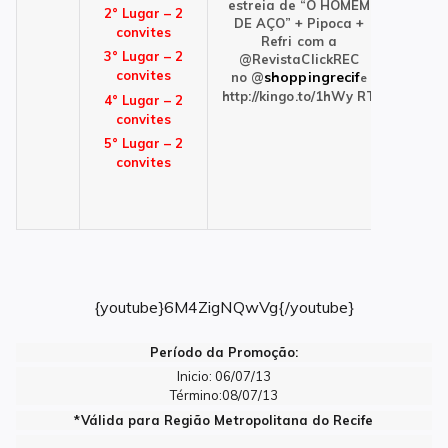
estreia de “O HOMEM
2° Lugar – 2
DE AÇO” + Pipoca +
convites
Refri com a
3° Lugar – 2
@RevistaClickREC
convites
shoppingrecif
no
@
e
http://kingo.to/1hWy RT
4° Lugar – 2
convites
5° Lugar – 2
convites
{youtube}6M4ZigNQwVg{/youtube}
Período da Promoção:
Inicio: 06/07/13
Término:08/07/13
*Válida para Região Metropolitana do Recife