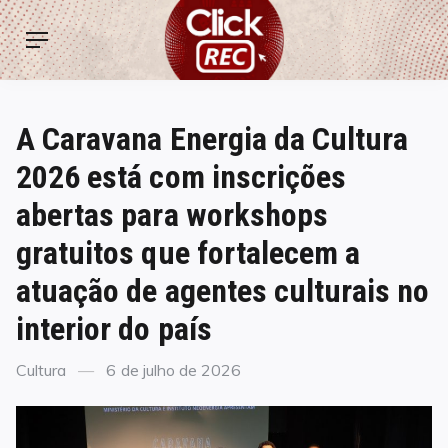
Skip
ClickREC
to
Menu
content
A Caravana Energia da Cultura
2026 está com inscrições
abertas para workshops
gratuitos que fortalecem a
atuação de agentes culturais no
interior do país
Categories
Posted
Cultura
6 de julho de 2026
on