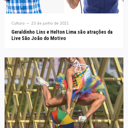
Category
Posted
Cultura
23 de junho de 2021
on
Geraldinho Lins e Helton Lima são atrações da
Live São João do Motivo