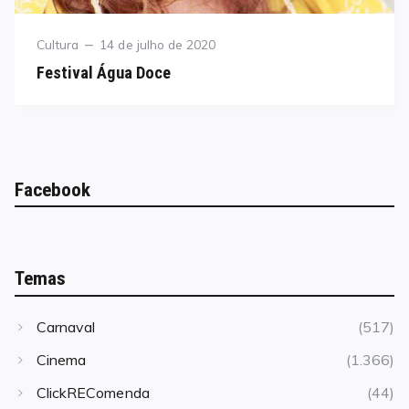
Category
Posted
Cultura
14 de julho de 2020
on
Festival Água Doce
Facebook
Temas
Carnaval
(517)
Cinema
(1.366)
ClickREComenda
(44)