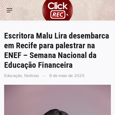
Skip
ClickREC
to
Menu
content
Escritora Malu Lira desembarca
em Recife para palestrar na
ENEF – Semana Nacional da
Educação Financeira
Categories
Posted
Educação
,
Notícias
8 de maio de 2025
on