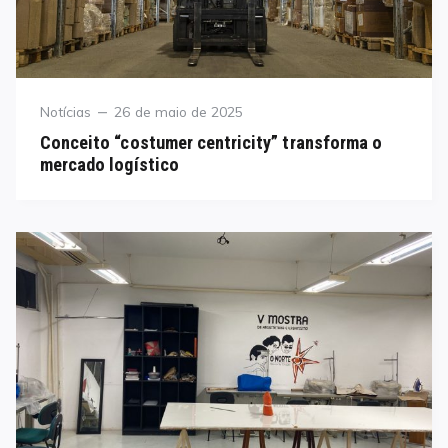
Category
Posted
Notícias
26 de maio de 2025
on
Conceito “costumer centricity” transforma o
mercado logístico