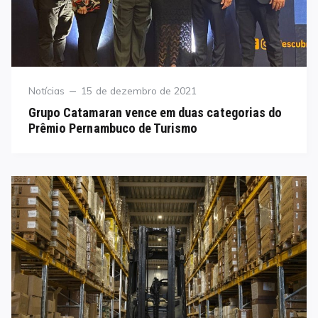
Category
Posted
Notícias
15 de dezembro de 2021
on
Grupo Catamaran vence em duas categorias do
Prêmio Pernambuco de Turismo