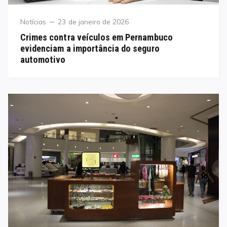
Category
Posted
Notícias
23 de janeiro de 2026
on
Crimes contra veículos em Pernambuco
evidenciam a importância do seguro
automotivo