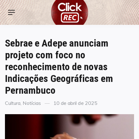
Skip
ClickREC
to
Menu
content
Sebrae e Adepe anunciam
projeto com foco no
reconhecimento de novas
Indicações Geográficas em
Pernambuco
Categories
Posted
Cultura
,
Notícias
10 de abril de 2025
on