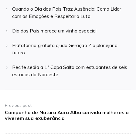
Quando o Dia dos Pais Traz Ausência: Como Lidar
com as Emoções e Respeitar o Luto
Dia dos Pais merece um vinho especial
Plataforma gratuita ajuda Geração Z a planejar o
futuro
Recife sedia a 1ª Copa Salta com estudantes de seis
estados do Nordeste
Navegação
de
Previous post
Campanha de Natura Aura Alba convida mulheres a
Previous
Post
viverem sua exuberância
post: