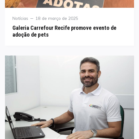
Category
Posted
Notícias
18 de março de 2025
on
Galeria Carrefour Recife promove evento de
adoção de pets