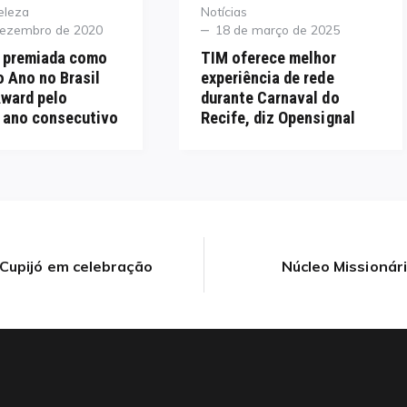
Category
eleza
Notícias
Posted
dezembro de 2020
18 de março de 2025
on
é premiada como
TIM oferece melhor
 Ano no Brasil
experiência de rede
Award pelo
durante Carnaval do
 ano consecutivo
Recife, diz Opensignal
 Cupijó em celebração
Núcleo Missionár
Next
post: