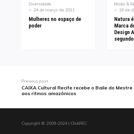
Category
Category
Diversidade
Moda & B
Posted
Posted
24 de março de 2021
16 de 
on
on
Mulheres no espaço de
Natura 
poder
Marca do
Design 
segundo
Navegação
de
Previous post
CAIXA Cultural Recife recebe o Baile do Mestre
Previous
Post
aos ritmos amazônicos
post:
Copyright © 2009-2024 | ClickREC