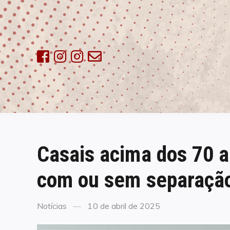
Skip
to
content
Casais acima dos 70 
com ou sem separaçã
Categories
Posted
Notícias
10 de abril de 2025
on