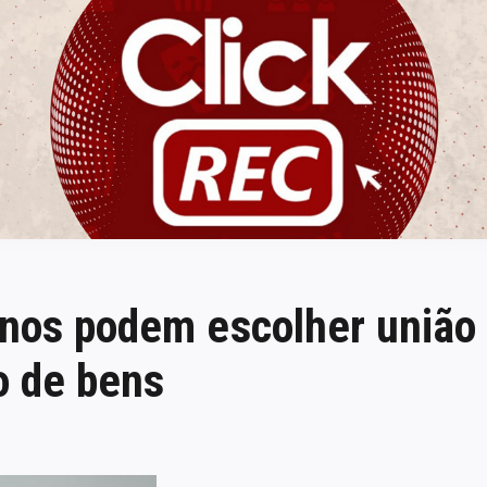
ClickREC
anos podem escolher união
o de bens