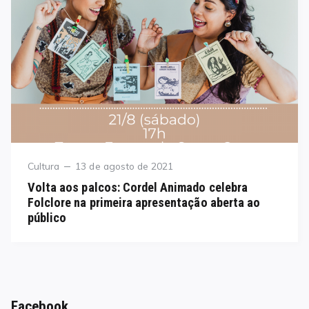
Category
Posted
Cultura
13 de agosto de 2021
on
Volta aos palcos: Cordel Animado celebra
Folclore na primeira apresentação aberta ao
público
Facebook