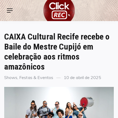
Skip
ClickREC
to
Menu
content
CAIXA Cultural Recife recebe o
Baile do Mestre Cupijó em
celebração aos ritmos
amazônicos
Categories
Posted
Shows, Festas & Eventos
10 de abril de 2025
on