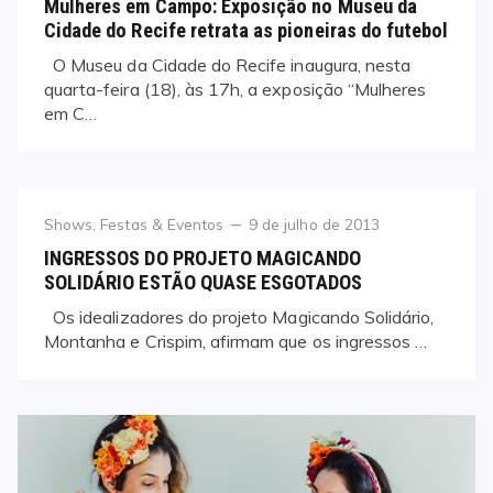
Mulheres em Campo: Exposição no Museu da
Cidade do Recife retrata as pioneiras do futebol
O Museu da Cidade do Recife inaugura, nesta
quarta-feira (18), às 17h, a exposição “Mulheres
em C…
Category
Posted
Shows, Festas & Eventos
9 de julho de 2013
on
INGRESSOS DO PROJETO MAGICANDO
SOLIDÁRIO ESTÃO QUASE ESGOTADOS
Os idealizadores do projeto Magicando Solidário,
Montanha e Crispim, afirmam que os ingressos …