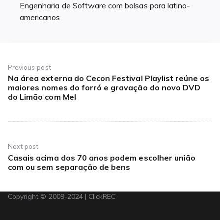
Engenharia de Software com bolsas para latino-
americanos
Navegação
de
Previous post
Na área externa do Cecon Festival Playlist reúne os
Previous
Post
maiores nomes do forró e gravação do novo DVD
post:
do Limão com Mel
Next post
Casais acima dos 70 anos podem escolher união
Next
com ou sem separação de bens
post:
Copyright © 2009-2024 | ClickREC