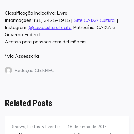
Classificação indicativa: Livre
Informações: (81) 3425-1915 |
Site CAIXA Cultural
|
Instagram:
@caixaculturalrecife
Patrocínio: CAIXA e
Governo Federal
Acesso para pessoas com deficiência
*Via Assessoria
Redação ClickREC
Related Posts
Category
Posted
Shows, Festas & Eventos
16 de junho de 2014
on