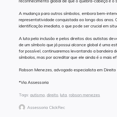
reconhecimento global de que o quebra-cabeça é o s
A mudança para outros símbolos, embora bem-intenci
representatividade conquistada ao longo dos anos. 
identificação imediata, o que pode ser crucial em situ
A luta pela inclusão e pelos direitos dos autistas dev
de um símbolo que já possui alcance global é uma es
for possível, continuaremos levantando a bandeira d
símbolos, mas por acreditar que ele ainda é o mais ef
Robson Menezes, advogado especialista em Direito d
*Via Assessoria
Tags:
autismo
,
direito
,
luta
,
robson menezes
Assessoria ClickRec