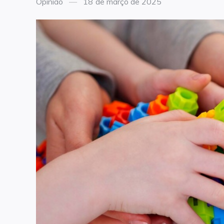
Categories
Posted
Opinião
18 de março de 2025
on