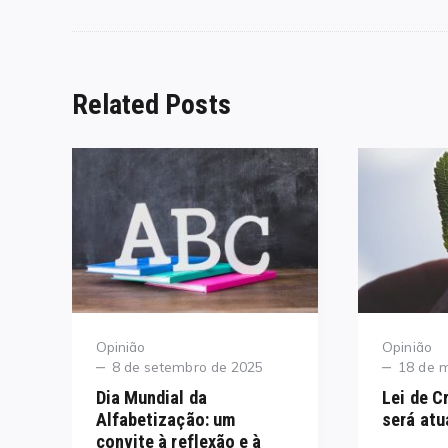
Related Posts
Category
Category
Opinião
Opinião
Posted
Posted
8 de setembro de 2025
18 de 
on
on
Dia Mundial da
Lei de C
Alfabetização: um
será atu
convite à reflexão e à