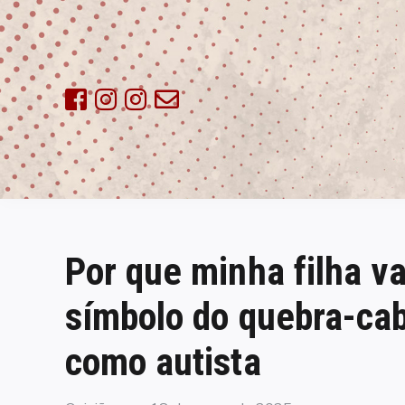
Skip
to
content
Por que minha filha v
símbolo do quebra-cab
como autista