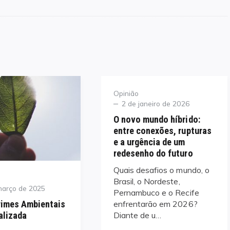
Category
Opinião
Posted
2 de janeiro de 2026
on
O novo mundo híbrido:
entre conexões, rupturas
e a urgência de um
redesenho do futuro
Quais desafios o mundo, o
Brasil, o Nordeste,
março de 2025
Pernambuco e o Recife
enfrentarão em 2026?
rimes Ambientais
Diante de u…
alizada