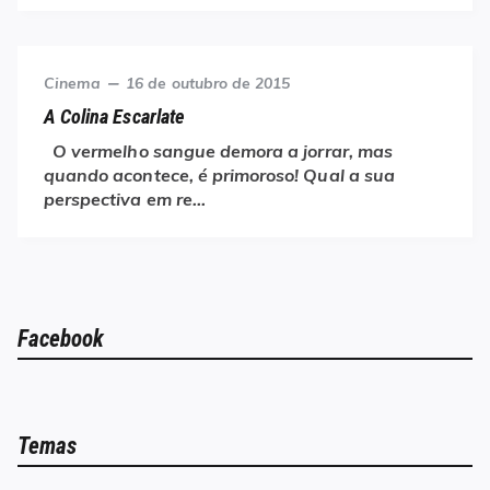
Category
Posted
Cinema
16 de outubro de 2015
on
A Colina Escarlate
O vermelho sangue demora a jorrar, mas
quando acontece, é primoroso! Qual a sua
perspectiva em re…
Facebook
Temas