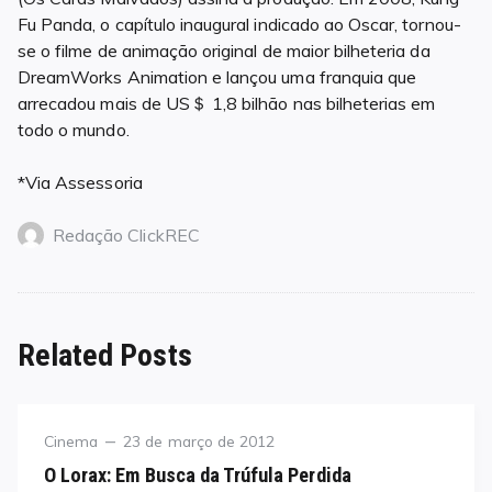
Fu Panda, o capítulo inaugural indicado ao Oscar, tornou-
se o filme de animação original de maior bilheteria da
DreamWorks Animation e lançou uma franquia que
arrecadou mais de US＄ 1,8 bilhão nas bilheterias em
todo o mundo.
*Via Assessoria
Redação ClickREC
Related Posts
Category
Posted
Cinema
23 de março de 2012
on
O Lorax: Em Busca da Trúfula Perdida