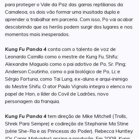
para proteger o Vale da Paz das garras reptilianas da
Camaleoa, os dois vão formar uma inusitada dupla e
aprender a trabalhar em parceria. Com isso, Po vai acabar
descobrindo que os heróis podem surgir dos lugares e nos
momentos mais inesperados.
Kung Fu Panda 4
conta com o talento de voz de
Leonardo Camillo como o mestre de Kung Fu, Shifu;
Alexandre Maguolo como o pai adotivo de Po, Sr. Ping;
Anderson Coutinho, como o pai biológico de Po, Li; e
Sérgio Fortuna, como Tai Lung, ex-aluno e arqui-inimigo
do Mestre Shifu. O ator Paulo Vignolo integra o elenco no
papel de Han, o líder do Covil de Ladrões, novo
personagem da franquia.
Kung Fu Panda 4
tem direção de Mike Mitchell (Trolls,
Shrek Para Sempre) e codireção de Stephanie Ma Stine
(série She-Ra e as Princesas do Poder). Rebecca Huntley
(Os Caras Malvados) assina a produção. Em 2008, Kung