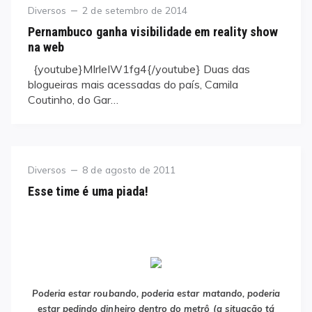
Category
Posted
Diversos
2 de setembro de 2014
on
Pernambuco ganha visibilidade em reality show
na web
{youtube}MIrleIW1fg4{/youtube} Duas das
blogueiras mais acessadas do país, Camila
Coutinho, do Gar…
Category
Posted
Diversos
8 de agosto de 2011
on
Esse time é uma piada!
Poderia estar roubando, poderia estar matando, poderia
estar pedindo dinheiro dentro do metrô (a situação tá