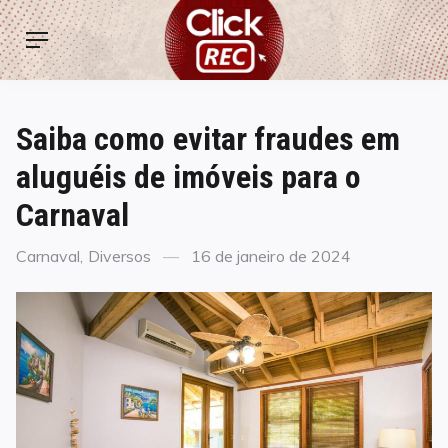
Skip
ClickREC
to
Menu
content
Saiba como evitar fraudes em
aluguéis de imóveis para o
Carnaval
Categories
Posted
Carnaval
,
Diversos
16 de janeiro de 2024
on