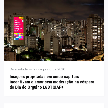
Category
Posted
Diversidade
27 de junho de 2020
on
Imagens projetadas em cinco capitais
incentivam o amor sem moderação na véspera
do Dia do Orgulho LGBTQIAP+