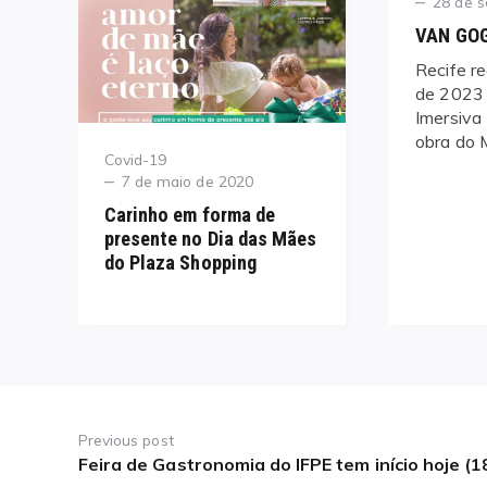
Posted
28 de 
on
VAN GOG
Recife r
de 2023 
Imersiva
obra do 
Category
Covid-19
Posted
7 de maio de 2020
on
Carinho em forma de
presente no Dia das Mães
do Plaza Shopping
Navegação
de
Previous post
Feira de Gastronomia do IFPE tem início hoje (1
Previous
Post