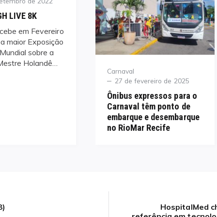
setembro de 2022
H LIVE 8K
ecebe em Fevereiro
a maior Exposição
 Mundial sobre a
Mestre Holandê…
Category
Carnaval
Posted
27 de fevereiro de 2025
on
Ônibus expressos para o
Carnaval têm ponto de
embarque e desembarque
no RioMar Recife
8)
HospitalMed c
Next
referência em tecnolo