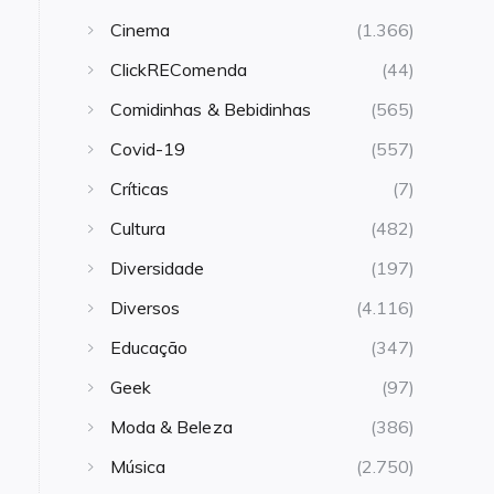
Cinema
(1.366)
ClickREComenda
(44)
Comidinhas & Bebidinhas
(565)
Covid-19
(557)
Críticas
(7)
Cultura
(482)
Diversidade
(197)
Diversos
(4.116)
Educação
(347)
Geek
(97)
Moda & Beleza
(386)
Música
(2.750)