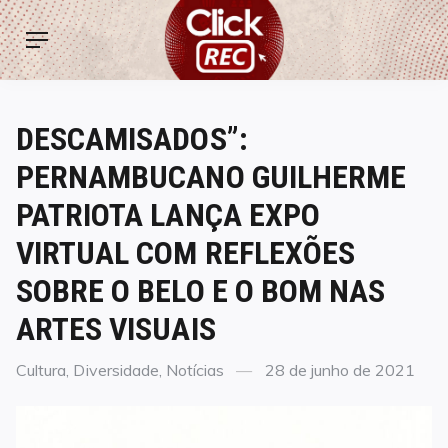
Skip
ClickREC
to
Menu
content
DESCAMISADOS”:
PERNAMBUCANO GUILHERME
PATRIOTA LANÇA EXPO
VIRTUAL COM REFLEXÕES
SOBRE O BELO E O BOM NAS
ARTES VISUAIS
Categories
Posted
Cultura
,
Diversidade
,
Notícias
28 de junho de 2021
on