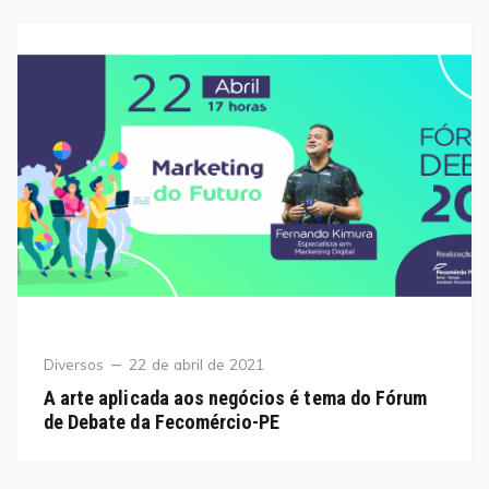
Category
Posted
Diversos
22 de abril de 2021
on
A arte aplicada aos negócios é tema do Fórum
de Debate da Fecomércio-PE