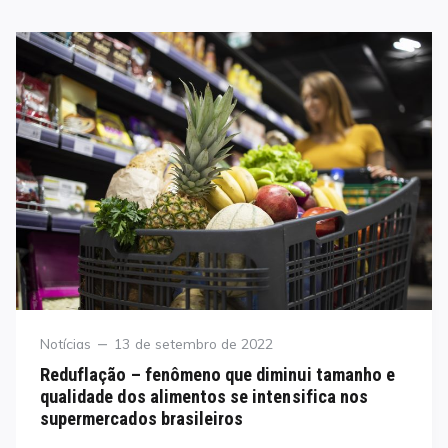
Category
Posted
Notícias
13 de setembro de 2022
on
Reduflação – fenômeno que diminui tamanho e
qualidade dos alimentos se intensifica nos
supermercados brasileiros