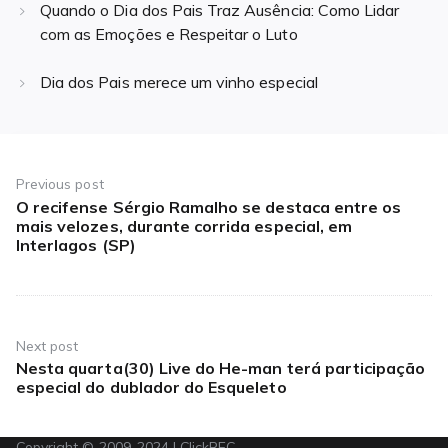
Quando o Dia dos Pais Traz Ausência: Como Lidar
com as Emoções e Respeitar o Luto
Dia dos Pais merece um vinho especial
Navegação
de
Previous post
O recifense Sérgio Ramalho se destaca entre os
Previous
Post
mais velozes, durante corrida especial, em
post:
Interlagos (SP)
Next post
Nesta quarta(30) Live do He-man terá participação
Next
especial do dublador do Esqueleto
post:
Copyright © 2009-2024 | ClickREC