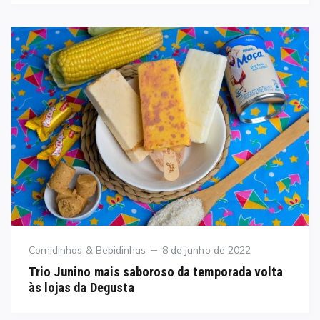
Category
Posted
Comidinhas & Bebidinhas
8 de junho de 2022
on
Trio Junino mais saboroso da temporada volta
às lojas da Degusta