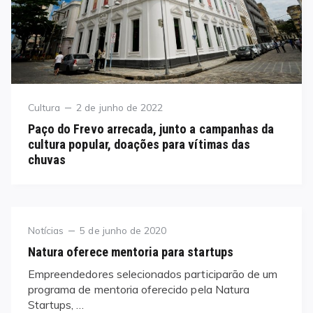
Category
Posted
Cultura
2 de junho de 2022
on
Paço do Frevo arrecada, junto a campanhas da
cultura popular, doações para vítimas das
chuvas
Category
Posted
Notícias
5 de junho de 2020
on
Natura oferece mentoria para startups
Empreendedores selecionados participarão de um
programa de mentoria oferecido pela Natura
Startups, …