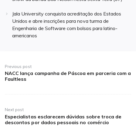
Jala University conquista acreditação dos Estados
Unidos e abre inscrições para nova turma de
Engenharia de Software com bolsas para latino-
americanos
Navegação
de
Previous post
NACC lança campanha de Páscoa em parceria com a
Previous
Post
Faultless
post:
Next post
Especialistas esclarecem dúvidas sobre troca de
Next
descontos por dados pessoais no comércio
post: