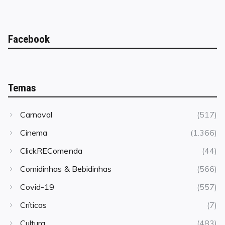
Facebook
Temas
Carnaval
(517)
Cinema
(1.366)
ClickREComenda
(44)
Comidinhas & Bebidinhas
(566)
Covid-19
(557)
Críticas
(7)
Cultura
(483)