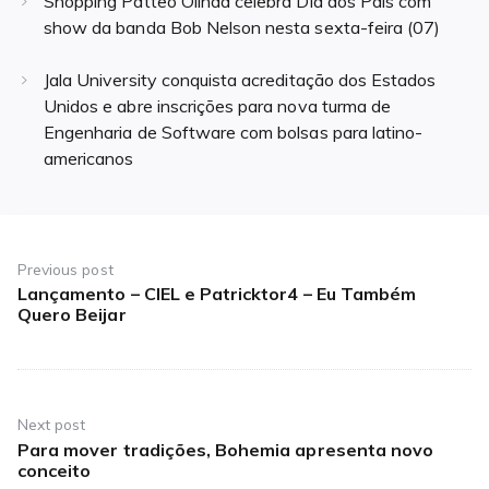
Shopping Patteo Olinda celebra Dia dos Pais com
show da banda Bob Nelson nesta sexta-feira (07)
Jala University conquista acreditação dos Estados
Unidos e abre inscrições para nova turma de
Engenharia de Software com bolsas para latino-
americanos
Navegação
de
Previous post
Lançamento – CIEL e Patricktor4 – Eu Também
Previous
Post
Quero Beijar
post:
Next post
Para mover tradições, Bohemia apresenta novo
Next
conceito
post: