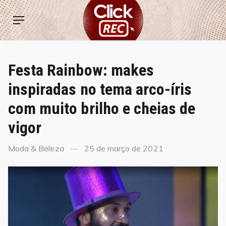
Skip
ClickREC
to
Menu
content
Festa Rainbow: makes
inspiradas no tema arco-íris
com muito brilho e cheias de
vigor
Categories
Posted
Moda & Beleza
25 de março de 2021
on