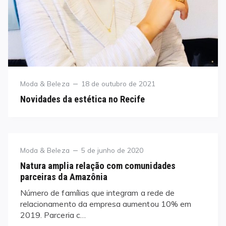
Category
Posted
Moda & Beleza
18 de outubro de 2021
on
Novidades da estética no Recife
Category
Posted
Moda & Beleza
5 de junho de 2020
on
Natura amplia relação com comunidades
parceiras da Amazônia
Número de famílias que integram a rede de
relacionamento da empresa aumentou 10% em
2019. Parceria c…