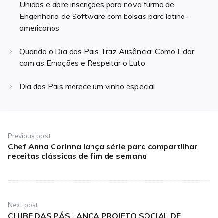
Unidos e abre inscrições para nova turma de
Engenharia de Software com bolsas para latino-
americanos
Quando o Dia dos Pais Traz Ausência: Como Lidar
com as Emoções e Respeitar o Luto
Dia dos Pais merece um vinho especial
Navegação
de
Previous post
Chef Anna Corinna lança série para compartilhar
Previous
Post
receitas clássicas de fim de semana
post:
Next post
CLUBE DAS PÁS LANÇA PROJETO SOCIAL DE
Next