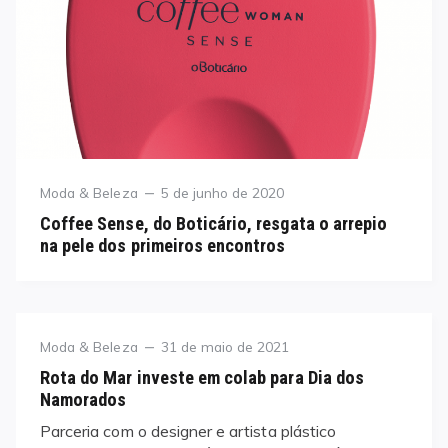
Category
Posted
Moda & Beleza
5 de junho de 2020
on
Coffee Sense, do Boticário, resgata o arrepio
na pele dos primeiros encontros
Category
Posted
Moda & Beleza
31 de maio de 2021
on
Rota do Mar investe em colab para Dia dos
Namorados
Parceria com o designer e artista plástico