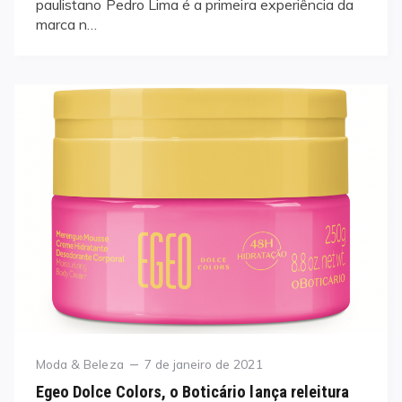
paulistano Pedro Lima é a primeira experiência da
marca n…
Category
Posted
Moda & Beleza
7 de janeiro de 2021
on
Egeo Dolce Colors, o Boticário lança releitura