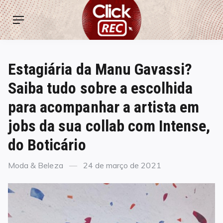
Skip
ClickREC
to
Menu
content
Estagiária da Manu Gavassi?
Saiba tudo sobre a escolhida
para acompanhar a artista em
jobs da sua collab com Intense,
do Boticário
Categories
Posted
Moda & Beleza
24 de março de 2021
on