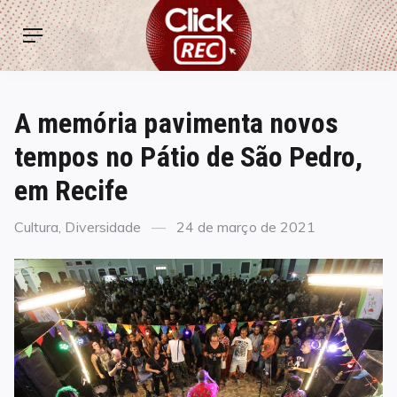
Skip
ClickREC
to
Menu
content
A memória pavimenta novos
tempos no Pátio de São Pedro,
em Recife
Categories
Posted
Cultura
,
Diversidade
24 de março de 2021
on