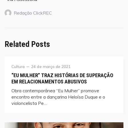
Redação ClickREC
Related Posts
Category
Posted
Cultura
24 de março de 2021
on
“EU MULHER” TRAZ HISTÓRIAS DE SUPERAÇÃO
EM RELACIONAMENTOS ABUSIVOS
Obra contemporânea “Eu Mulher” promove
encontro entre a dançarina Heloísa Duque e o
violoncelista Pe…