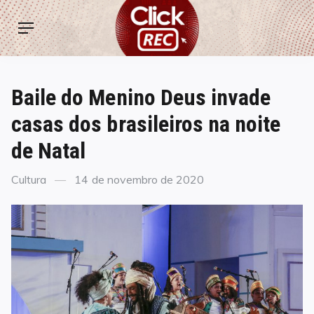
Skip
ClickREC
to
Menu
content
Baile do Menino Deus invade
casas dos brasileiros na noite
de Natal
Categories
Posted
Cultura
14 de novembro de 2020
on