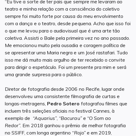
“Eu tive a sorte de ter pais que sempre me levaram ao
teatro e minha relação com a consciência do coletivo
sempre foi muito forte por causa do meu envolvimento
com a dança e o teatro, desde pequena. Acho que isso foi
o que me levou para o audiovisual que é uma arte tão
coletiva. Assisti o Baile pela primeira vez no ano passado.
Me emocionou muito pela ousadia e coragem política de
se apresentar uma Maria negra e um José rastafari. Tudo
isso me dá muito mais orgulho de ter recebido o convite
para dirigir o espetáculo. Foi um presente pra mim e será
uma grande surpresa para o público.
Diretor de fotografia desde 2006 no Recife, lugar onde
desenvolveu uma consistente filmografia de curtas e
longas-metragens,
Pedro Sotero
fotografou filmes que
incluem três seleções oficiais no festival Cannes, à
exemplo de
“Aquarius”
,
“Bacurau”
e
“O Som ao
Redor”.
Em 2018 ganhou o prêmio de melhor fotografia
no SSIFF, com longa argentino
“Rojo”
e em 2019,