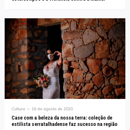
Category
Posted
Cultura
16 de agosto de 2020
on
Case com a beleza da nossa terra: coleção de
estilista serratalhadense faz sucesso na região