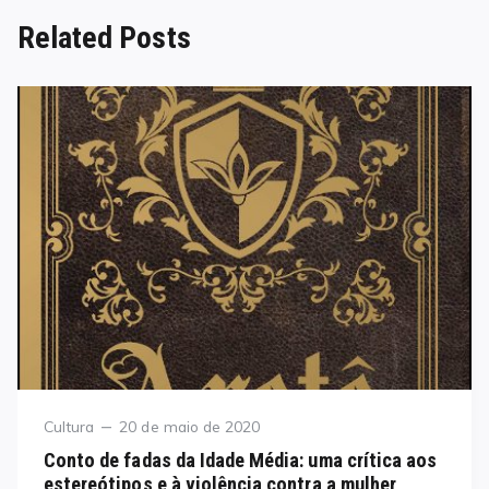
Related Posts
Category
Posted
Cultura
20 de maio de 2020
on
Conto de fadas da Idade Média: uma crítica aos
estereótipos e à violência contra a mulher