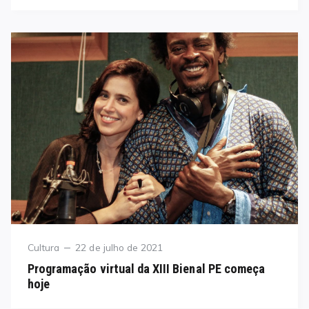
Category
Posted
Cultura
22 de julho de 2021
on
Programação virtual da XIII Bienal PE começa
hoje