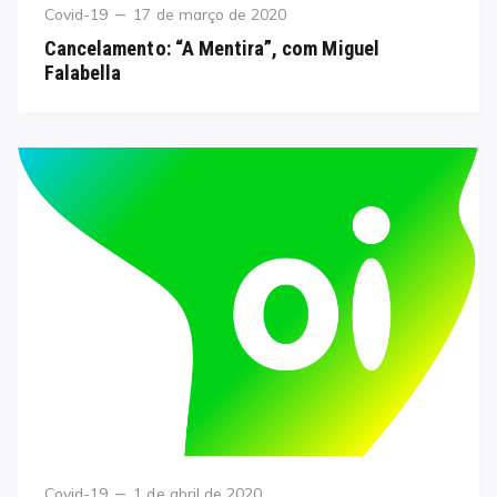
Category
Posted
Covid-19
17 de março de 2020
on
Cancelamento: “A Mentira”, com Miguel
Falabella
Category
Posted
Covid-19
1 de abril de 2020