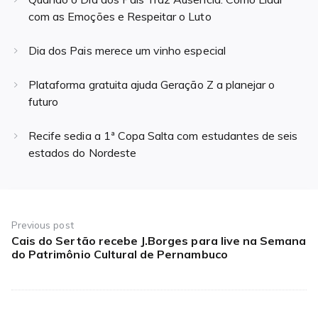
com as Emoções e Respeitar o Luto
Dia dos Pais merece um vinho especial
Plataforma gratuita ajuda Geração Z a planejar o
futuro
Recife sedia a 1ª Copa Salta com estudantes de seis
estados do Nordeste
Navegação
de
Previous post
Cais do Sertão recebe J.Borges para live na Semana
Previous
Post
do Patrimônio Cultural de Pernambuco
post: