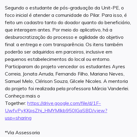
Segundo o estudante de pós-graduação da Unit-PE, o
foco inicial é atender a comunidade do Pilar. Para isso, é
feito um cadastro tanto do doador quanto do beneficiário,
que interagem antes. Por meio do aplicativo, há a
desburocratização do processo e agilidade do objetivo
final: a entrega e com transparência. Os itens também
poderão ser adquiridos em parceiros, inclusive em
pequenos estabelecimentos do local ou entorno.
Participaram do projeto vencedor os estudantes Ayres
Correia, Jonata Arruda, Fernando Filho, Mariana Neves,
Samuel Melo, Clérison Souza, Gilcele Nicoles. A mentoria
do projeto foi realizada pela professora Márcia Vanderlei.
Conheça mais o
Together:
https://drive.google.com/file/d/1F-
UwfvPyKKpsZhj_HMYMIkb950IGaSBD/view?
usp=sharing
*Via Assessoria