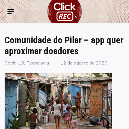
Skip
ClickREC
to
Menu
content
Comunidade do Pilar – app quer
aproximar doadores
Categories
Posted
Covid-19
,
Tecnologia
12 de agosto de 2020
on