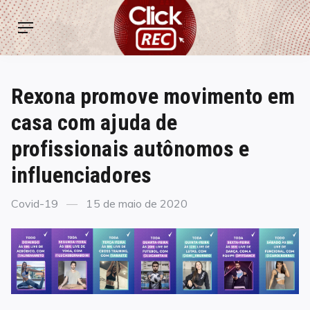
Skip
ClickREC
to
Menu
content
Rexona promove movimento em
casa com ajuda de
profissionais autônomos e
influenciadores
Categories
Posted
Covid-19
15 de maio de 2020
on