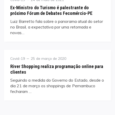
on
Ex-Ministro do Turismo é palestrante do
próximo Fórum de Debates Fecomércio-PE
Luiz Barretto fala sobre o panorama atual do setor
no Brasil, a expectativa por uma retomada e
novas…
Category
Posted
Covid-19
25 de março de 2020
on
River Shopping realiza programação online para
clientes
Seguindo a medida do Governo do Estado, desde o
dia 21 de março os shoppings de Pernambuco
fecharam …