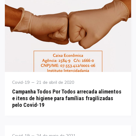
Category
Posted
Covid-19
21 de abril de 2020
on
Campanha Todos Por Todos arrecada alimentos
e itens de higiene para famílias fragilizadas
pelo Covid-19
Category
Posted
Covid-19
24 de maio de 2021