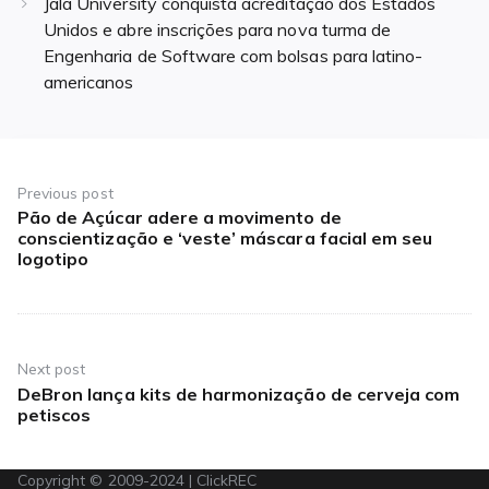
Jala University conquista acreditação dos Estados
Unidos e abre inscrições para nova turma de
Engenharia de Software com bolsas para latino-
americanos
Navegação
de
Previous post
Pão de Açúcar adere a movimento de
Previous
Post
conscientização e ‘veste’ máscara facial em seu
post:
logotipo
Next post
DeBron lança kits de harmonização de cerveja com
Next
petiscos
post:
Copyright © 2009-2024 | ClickREC