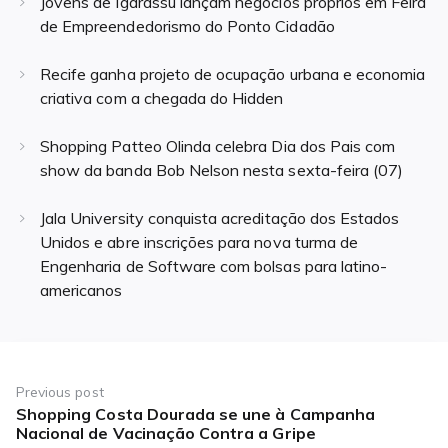
Jovens de Igarassu lançam negócios próprios em Feira
de Empreendedorismo do Ponto Cidadão
Recife ganha projeto de ocupação urbana e economia
criativa com a chegada do Hidden
Shopping Patteo Olinda celebra Dia dos Pais com
show da banda Bob Nelson nesta sexta-feira (07)
Jala University conquista acreditação dos Estados
Unidos e abre inscrições para nova turma de
Engenharia de Software com bolsas para latino-
americanos
Navegação
de
Previous post
Shopping Costa Dourada se une à Campanha
Previous
Post
Nacional de Vacinação Contra a Gripe
post: