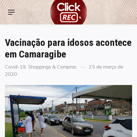
Skip
ClickREC
to
Menu
content
Vacinação para idosos acontece
em Camaragibe
Categories
Posted
Covid-19
,
Shoppings & Compras
25 de março de
on
2020