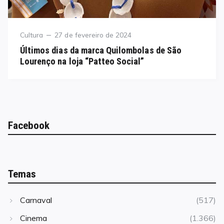
Category
Posted
Cultura
27 de fevereiro de 2024
on
Últimos dias da marca Quilombolas de São
Lourenço na loja “Patteo Social”
Facebook
Temas
Carnaval
(517)
Cinema
(1.366)