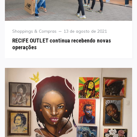
Category
Posted
Shoppings & Compras
13 de agosto de 2021
on
RECIFE OUTLET continua recebendo novas
operações