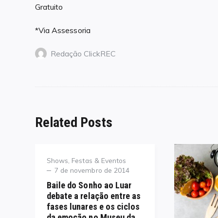
Gratuito
*Via Assessoria
Redação ClickREC
Related Posts
Category
Shows, Festas & Eventos
Posted
7 de novembro de 2014
on
Baile do Sonho ao Luar
debate a relação entre as
fases lunares e os ciclos
da emoção no Museu da