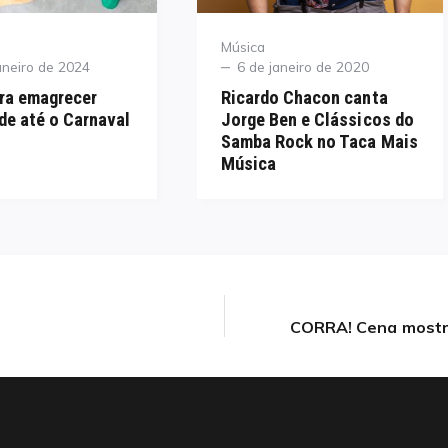
Category
Música
Posted
aneiro de 2024
6 de janeiro de 2020
on
ra emagrecer
Ricardo Chacon canta
e até o Carnaval
Jorge Ben e Clássicos do
Samba Rock no Taca Mais
Música
CORRA! Cena mostra
Next
post: