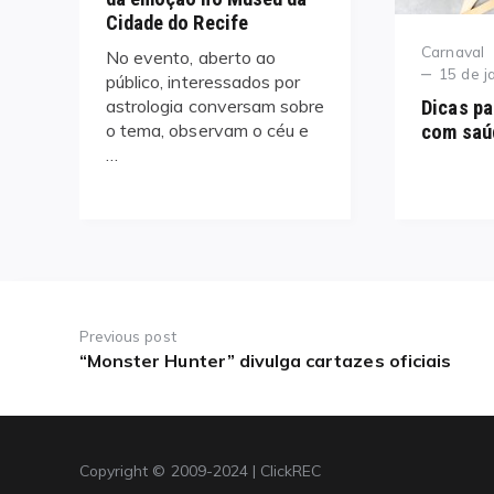
Cidade do Recife
Category
Carnaval
No evento, aberto ao
Posted
15 de j
público, interessados por
on
astrologia conversam sobre
Dicas pa
o tema, observam o céu e
com saúd
…
Navegação
de
Previous post
“Monster Hunter” divulga cartazes oficiais
Previous
Post
post:
Copyright © 2009-2024 | ClickREC