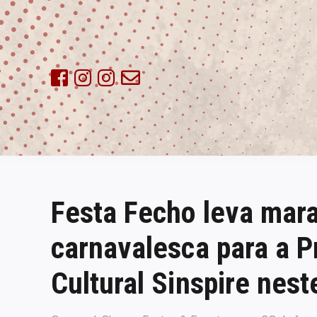
Skip
to
content
Festa Fecho leva mar
carnavalesca para a P
Cultural Sinspire nes