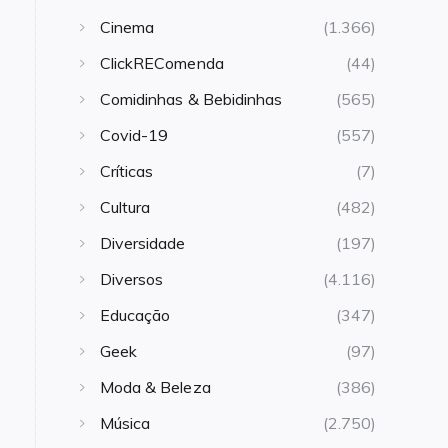
Cinema
(1.366)
ClickREComenda
(44)
Comidinhas & Bebidinhas
(565)
Covid-19
(557)
Críticas
(7)
Cultura
(482)
Diversidade
(197)
Diversos
(4.116)
Educação
(347)
Geek
(97)
Moda & Beleza
(386)
Música
(2.750)