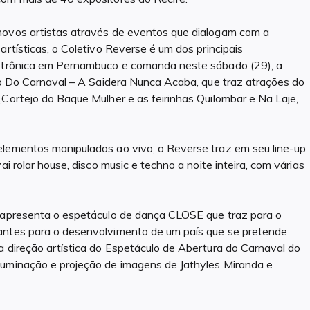
novos artistas através de eventos que dialogam com a
artísticas, o Coletivo Reverse é um dos principais
eletrônica em Pernambuco e comanda neste sábado (29), a
cho Do Carnaval – A Saidera Nunca Acaba, que traz atrações do
,Cortejo do Baque Mulher e as feirinhas Quilombar e Na Laje,
elementos manipulados ao vivo, o Reverse traz em seu line-up
ai rolar house, disco music e techno a noite inteira, com várias
a apresenta o espetáculo de dança CLOSE que traz para o
vantes para o desenvolvimento de um país que se pretende
a direção artística do Espetáculo de Abertura do Carnaval do
luminação e projeção de imagens de Jathyles Miranda e