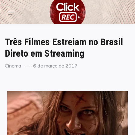
Skip
ClickREC
to
Menu
content
Três Filmes Estreiam no Brasil
Direto em Streaming
Categories
Posted
Cinema
6 de março de 2017
on