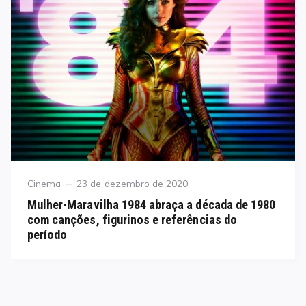
Category
Posted
Cinema
23 de dezembro de 2020
on
Mulher-Maravilha 1984 abraça a década de 1980
com canções, figurinos e referências do
período