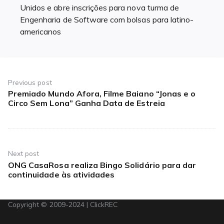
Unidos e abre inscrições para nova turma de
Engenharia de Software com bolsas para latino-
americanos
Navegação
de
Previous post
Premiado Mundo Afora, Filme Baiano “Jonas e o
Previous
Post
Circo Sem Lona” Ganha Data de Estreia
post:
Next post
ONG CasaRosa realiza Bingo Solidário para dar
Next
continuidade às atividades
post:
Copyright © 2009-2024 | ClickREC