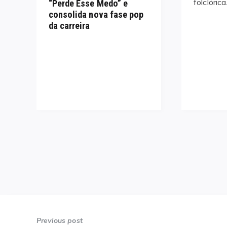
folclóric
“Perde Esse Medo” e
consolida nova fase pop
da carreira
Navegação
de
Previous post