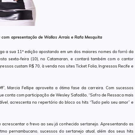
a com apresentação de Wallas Arrais e Rafa Mesquita
ega a sua 11ª edição apostando em um dos maiores nomes do forró da
nesta sexta-feira (10), no Catamaran, e contará também com o cantor
gressos custam R$ 70, à venda nos sites Ticket Folia, Ingressos Recife e
”, Marcia Fellipe aproveita a ótima fase da carreira. Com sucessos
que conta com participação de Wesley Safadão, “Sofro de Ressaca mais
ível, acrescenta no repertório do bloco os hits “Tudo pelo seu amor” e
 e acrescentar o frevo ao seu já conhecido sertanejo. Apresentando as
 ritmo pernambucano, sucessos do sertanejo atual, além dos seus hits