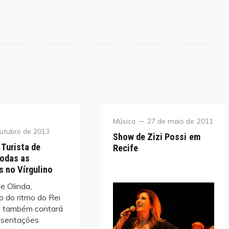
Category
Posted
Música
27 de maio de 2011
on
utubro de 2013
Show de Zizi Possi em
 Turista de
Recife
todas as
 no Vírgulino
e Olinda,
o do ritmo do Rei
, também contará
esentações