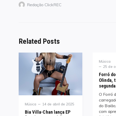
Redação ClickREC
Related Posts
Category
Música
Posted
25 de o
on
Forró do
Olinda, 
segundas
O Forró d
carregad
Category
Posted
Música
14 de abril de 2025
do Baião
on
com apr
Bia Villa-Chan lança EP