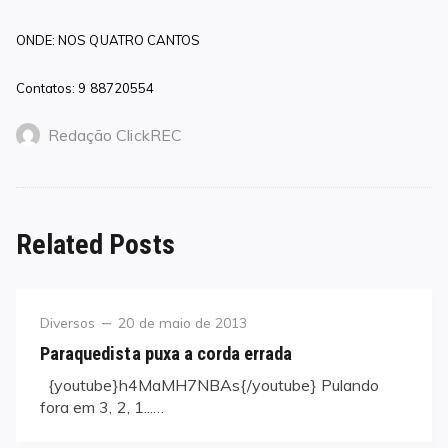
ONDE: NOS QUATRO CANTOS
Contatos: 9 88720554
Redação ClickREC
Related Posts
Category
Posted
Diversos
20 de maio de 2013
on
Paraquedista puxa a corda errada
{youtube}h4MaMH7NBAs{/youtube} Pulando
fora em 3, 2, 1...…