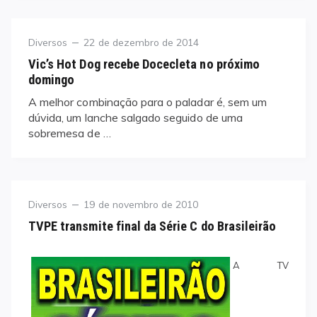
Category
Posted
Diversos
22 de dezembro de 2014
on
Vic’s Hot Dog recebe Docecleta no próximo
domingo
A melhor combinação para o paladar é, sem um
dúvida, um lanche salgado seguido de uma
sobremesa de …
Category
Posted
Diversos
19 de novembro de 2010
on
TVPE transmite final da Série C do Brasileirão
A TV