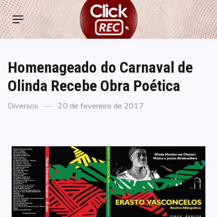
Skip
ClickREC
to
Menu
content
Homenageado do Carnaval de
Olinda Recebe Obra Poética
Categories
Posted
Diversos
20 de fevereiro de 2017
on