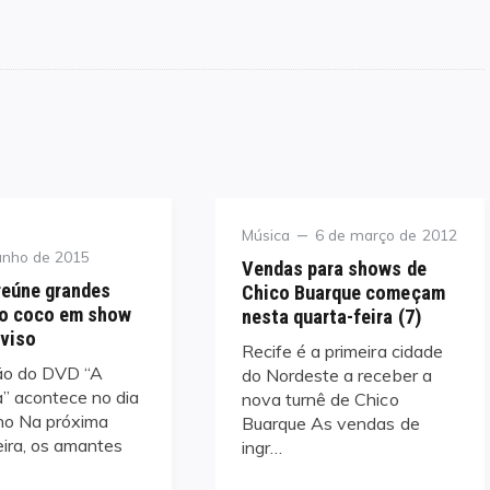
Category
Posted
Música
6 de março de 2012
on
unho de 2015
Vendas para shows de
reúne grandes
Chico Buarque começam
o coco em show
nesta quarta-feira (7)
oviso
Recife é a primeira cidade
o do DVD “A
do Nordeste a receber a
” acontece no dia
nova turnê de Chico
lho Na próxima
Buarque As vendas de
eira, os amantes
ingr…