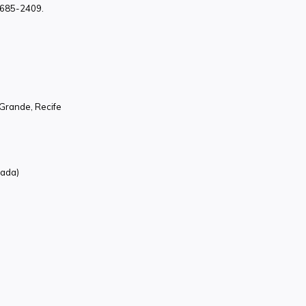
8685-2409.
Grande, Recife
rada)