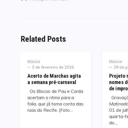
Related Posts
Category
Category
Música
Música
Posted
Posted
2 de fevereiro de 2016
29 de j
on
on
Acerto de Marchas agita
Projeto 
a semana pré-carnaval
nomes d
de impr
Os Blocos de Pau e Corda
acertam o ritmo para a
Gravaçã
folia, que já toma conta das
Matinada
ruas do Recife. (Foto…
01 de ju
quarta-f
do…