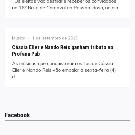
Os eleitos vão desfilar e receber os convidados
no 16º Baile de Carnaval da Pessoa Idosa, no dia …
Category
Posted
Música
1 de setembro de 2015
on
Cássia Eller e Nando Reis ganham tributo no
Profana Pub
As músicas que conquistaram os fãs de Cássia
Eller e Nando Reis vão embalar a sexta-feira (4)
d…
Facebook