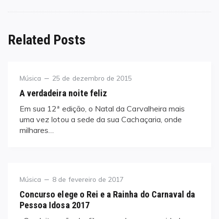
Related Posts
Category
Posted
Música
25 de dezembro de 2015
on
A verdadeira noite feliz
Em sua 12ª edição, o Natal da Carvalheira mais
uma vez lotou a sede da sua Cachaçaria, onde
milhares…
Category
Posted
Música
8 de fevereiro de 2017
on
Concurso elege o Rei e a Rainha do Carnaval da
Pessoa Idosa 2017