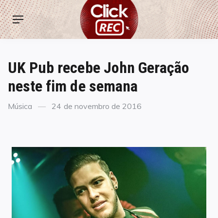
Skip
ClickREC
to
Menu
content
UK Pub recebe John Geração
neste fim de semana
Categories
Posted
Música
24 de novembro de 2016
on