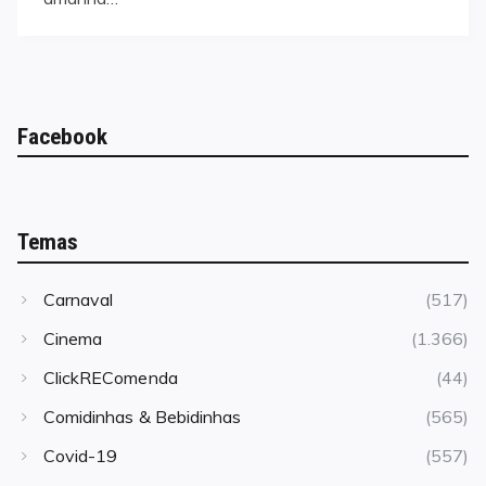
Facebook
Temas
Carnaval
(517)
Cinema
(1.366)
ClickREComenda
(44)
Comidinhas & Bebidinhas
(565)
Covid-19
(557)