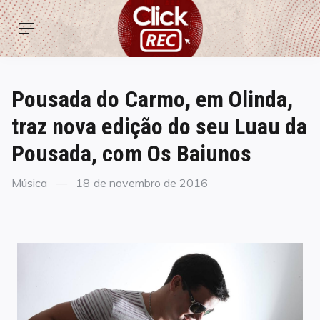
Skip
ClickREC
to
Menu
content
Pousada do Carmo, em Olinda,
traz nova edição do seu Luau da
Pousada, com Os Baiunos
Categories
Posted
Música
18 de novembro de 2016
on