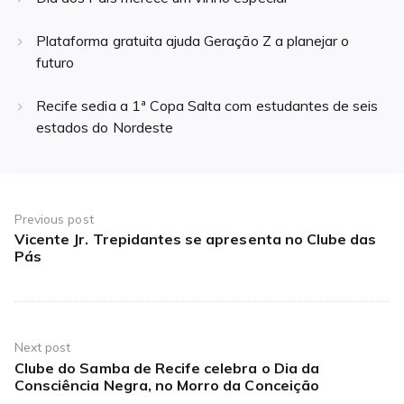
Plataforma gratuita ajuda Geração Z a planejar o
futuro
Recife sedia a 1ª Copa Salta com estudantes de seis
estados do Nordeste
Navegação
de
Previous post
Vicente Jr. Trepidantes se apresenta no Clube das
Previous
Post
Pás
post:
Next post
Clube do Samba de Recife celebra o Dia da
Next
Consciência Negra, no Morro da Conceição
post: