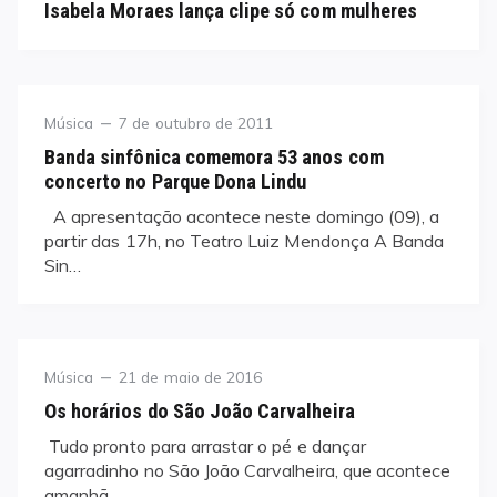
Isabela Moraes lança clipe só com mulheres
Category
Posted
Música
7 de outubro de 2011
on
Banda sinfônica comemora 53 anos com
concerto no Parque Dona Lindu
A apresentação acontece neste domingo (09), a
partir das 17h, no Teatro Luiz Mendonça A Banda
Sin…
Category
Posted
Música
21 de maio de 2016
on
Os horários do São João Carvalheira
 Tudo pronto para arrastar o pé e dançar
agarradinho no São João Carvalheira, que acontece
amanhã…