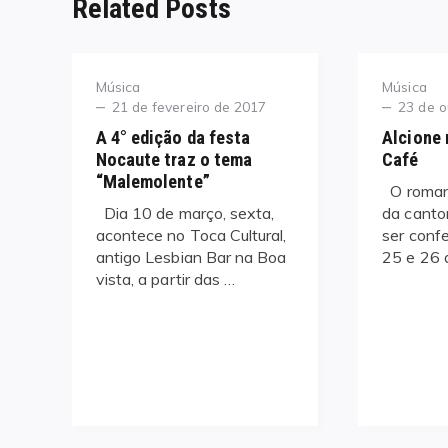
Related Posts
Category
Category
Música
Música
Posted
Posted
21 de fevereiro de 2017
23 de o
on
on
A 4° edição da festa
Alcione
Nocaute traz o tema
Café
“Malemolente”
O romant
Dia 10 de março, sexta,
da canto
acontece no Toca Cultural,
ser confe
antigo Lesbian Bar na Boa
25 e 26 
vista, a partir das …