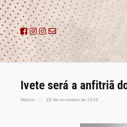
Skip
to
content
Ivete será a anfitriã 
Categories
Posted
Música
28 de novembro de 2016
on