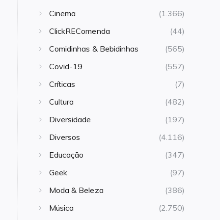
Cinema
(1.366)
ClickREComenda
(44)
Comidinhas & Bebidinhas
(565)
Covid-19
(557)
Críticas
(7)
Cultura
(482)
Diversidade
(197)
Diversos
(4.116)
Educação
(347)
Geek
(97)
Moda & Beleza
(386)
Música
(2.750)