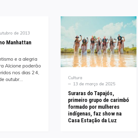
utubro de 2013
 no Manhattan
ismo e a alegria
ra Alcione poderão
ridos nos dias 24,
Category
Cultura
de outubr…
Posted
13 de março de 2025
on
Suraras do Tapajós,
primeiro grupo de carimbó
formado por mulheres
indígenas, faz show na
Casa Estação da Luz