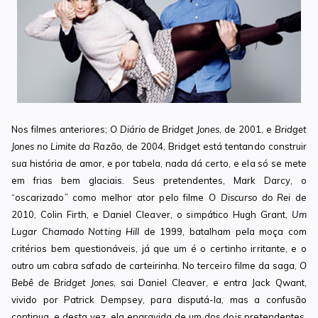
Nos filmes anteriores;
O Diário de Bridget Jones
, de 2001, e
Bridget
Jones no Limite da Razão
, de 2004, Bridget está tentando construir
sua história de amor, e por tabela, nada dá certo, e ela só se mete
em frias bem glaciais. Seus pretendentes, Mark Darcy, o
“oscarizado” como melhor ator pelo filme
O Discurso do Rei
de
2010, Colin Firth, e Daniel Cleaver, o simpático Hugh Grant,
Um
Lugar Chamado Notting Hill
de 1999, batalham pela moça com
critérios bem questionáveis, já que um é o certinho irritante, e o
outro um cabra safado de carteirinha. No terceiro filme da saga,
O
Bebê de Bridget Jones
, sai Daniel Cleaver, e entra Jack Qwant,
vivido por Patrick Dempsey, para disputá-la, mas a confusão
continua, e desta vez, ela engravida de um dos dois pretendentes,