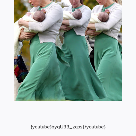
{youtube}byqU33_zcps{/youtube}