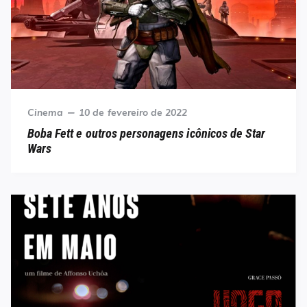
Category
Posted
Cinema
10 de fevereiro de 2022
on
Boba Fett e outros personagens icônicos de Star
Wars