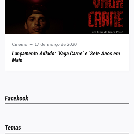
Category
Posted
Cinema
17 de março de 2020
on
Lançamento Adiado: ‘Vaga Carne’ e ‘Sete Anos em
Maio’
Facebook
Temas