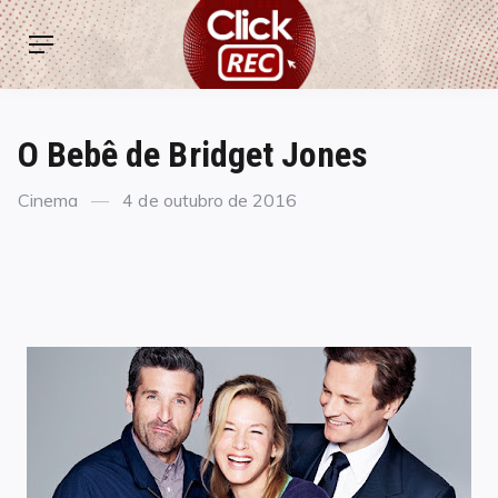
Skip
ClickREC
to
Menu
content
O Bebê de Bridget Jones
Categories
Posted
Cinema
4 de outubro de 2016
on