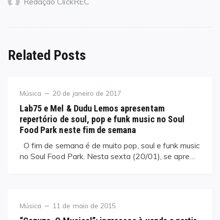
Redação ClickREC
Related Posts
Category
Posted
Música
20 de janeiro de 2017
on
Lab75 e Mel & Dudu Lemos apresentam
repertório de soul, pop e funk music no Soul
Food Park neste fim de semana
O fim de semana é de muito pop, soul e funk music
no Soul Food Park. Nesta sexta (20/01), se apre…
Category
Posted
Música
11 de maio de 2015
on