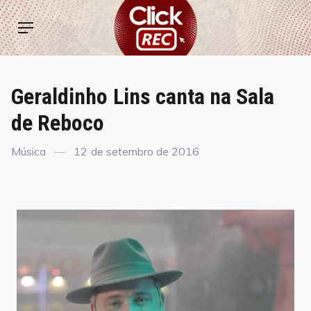
Skip
ClickREC
to
Menu
content
Geraldinho Lins canta na Sala
de Reboco
Categories
Posted
Música
12 de setembro de 2016
on