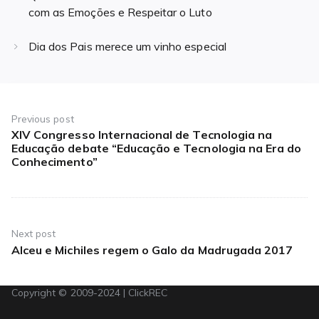
com as Emoções e Respeitar o Luto
Dia dos Pais merece um vinho especial
Navegação
de
Previous post
XIV Congresso Internacional de Tecnologia na
Previous
Post
Educação debate “Educação e Tecnologia na Era do
post:
Conhecimento”
Next post
Alceu e Michiles regem o Galo da Madrugada 2017
Next
post:
Copyright © 2009-2024 | ClickREC