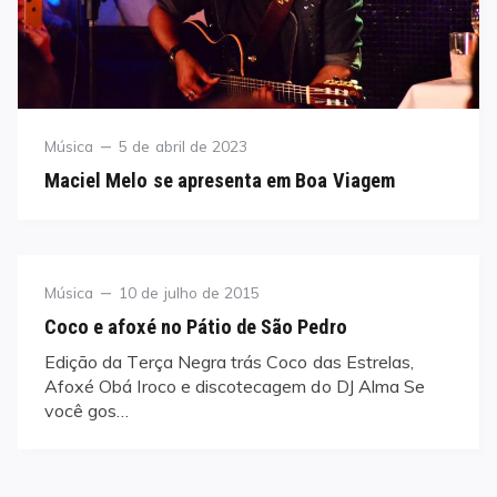
Category
Posted
Música
5 de abril de 2023
on
Maciel Melo se apresenta em Boa Viagem
Category
Posted
Música
10 de julho de 2015
on
Coco e afoxé no Pátio de São Pedro
Edição da Terça Negra trás Coco das Estrelas,
Afoxé Obá Iroco e discotecagem do DJ Alma Se
você gos…