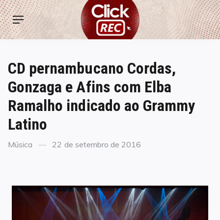
Skip
ClickREC
to
Menu
content
CD pernambucano Cordas,
Gonzaga e Afins com Elba
Ramalho indicado ao Grammy
Latino
Categories
Posted
Música
22 de setembro de 2016
on