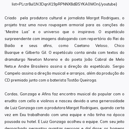
list=PLrzr8ul1N3DqnX19pRPNNX8dBSYKA0MOn{/youtube}
Criado pela produtora cultural e jornalista Margot Rodrigues, o
projeto traz uma nova roupagem armorial para as canções do
“Mestre Lua” e o universo que o inspirava. O espetáculo
surpreendente com imagens dialogando com repertório do Rei do
Baião e seus afins, como Caetano Veloso, Chico
Buarque e Gilberto Gil. O espetáculo conta ainda com textos do
dramaturgo Newton Moreno e do poeta João Cabral de Melo
Neto,e Andre Brasileiro assina a direção do espetáculo. Sergio
Campelo assina a direção musical e arranjos, além da produção do
CD premiado junto com o baterista Tostão Queiroga.
Cordas, Gonzaga e Afins faz encontro musical do popular com o
erudito com cello e violinos e nasceu devido a uma generosidade
de Luiz Gonzaga com a produtora Margot Rodrigues, quando certa
vez em Exu trabalhando com uma equipe e não tinha na época
pousada ou hotel. E Luiz Gonzaga acolheu a equipe. Com seu jeito
despachado perguntou quantas pessoas e daí disse: os homens