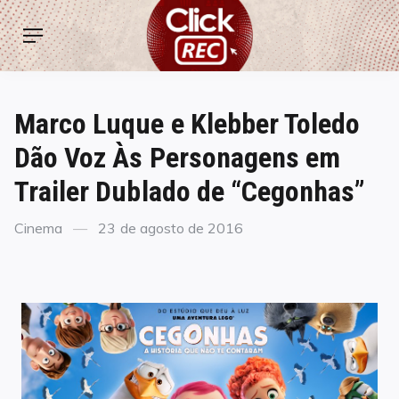
Skip
ClickREC
to
Menu
content
Marco Luque e Klebber Toledo
Dão Voz Às Personagens em
Trailer Dublado de “Cegonhas”
Categories
Posted
Cinema
23 de agosto de 2016
on