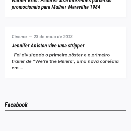
Warner Bros. Pictures atrai diferentes parcerias
promocionais para Mulher-Maravilha 1984
Category
Posted
Cinema
23 de maio de 2013
on
Jennifer Aniston vive uma stripper
Foi divulgado o primeiro pôster e o primeiro
trailer de “We’re the Millers”, uma nova comédia
em …
Facebook