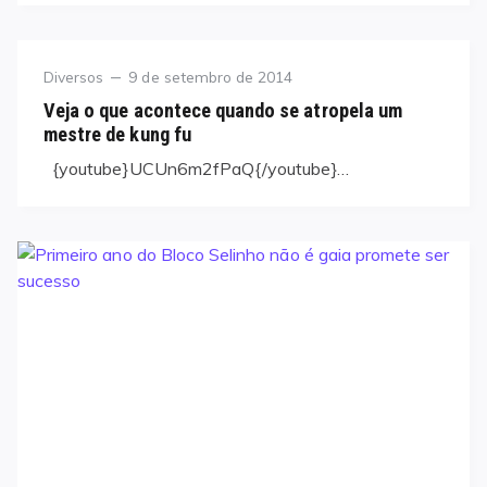
Category
Posted
Diversos
9 de setembro de 2014
on
Veja o que acontece quando se atropela um
mestre de kung fu
{youtube}UCUn6m2fPaQ{/youtube}…