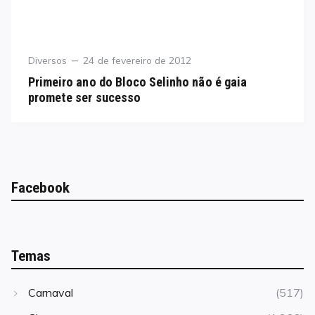
Category
Posted
Diversos
24 de fevereiro de 2012
on
Primeiro ano do Bloco Selinho não é gaia
promete ser sucesso
Facebook
Temas
Carnaval
(517)