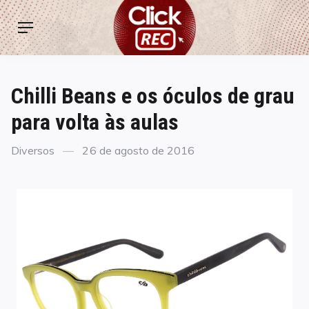
Skip
ClickREC
to
Menu
content
Chilli Beans e os óculos de grau
para volta às aulas
Categories
Posted
Diversos
26 de agosto de 2016
on