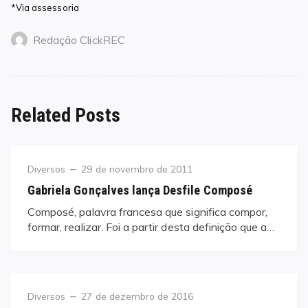
*Via assessoria
Redação ClickREC
Related Posts
Category
Posted
Diversos
29 de novembro de 2011
on
Gabriela Gonçalves lança Desfile Composé
Composé, palavra francesa que significa compor,
formar, realizar. Foi a partir desta definição que a…
Category
Posted
Diversos
27 de dezembro de 2016