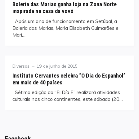
on
Boleria das Marias ganha loja na Zona Norte
inspirada na casa da vovó
Após um ano de funcionamento em Setúbal, a
Boleria das Marias, Maria Elisabeth Guimarães e
Mari…
Category
Posted
Diversos
19 de junho de 2015
on
Instituto Cervantes celebra “O Dia do Espanhol”
em mais de 40 países
Sétima edição do “El Día E” realizará atividades
culturais nos cinco continentes, este sábado (20…
Facebook