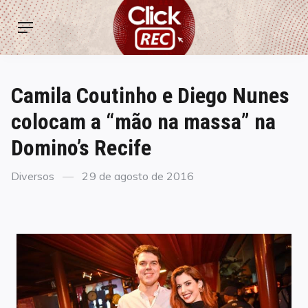
Skip
ClickREC
to
Menu
content
Camila Coutinho e Diego Nunes
colocam a “mão na massa” na
Domino’s Recife
Categories
Posted
Diversos
29 de agosto de 2016
on