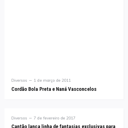
Category
Posted
Diversos
1 de março de 2011
on
Cordão Bola Preta e Naná Vasconcelos
Category
Posted
Diversos
7 de fevereiro de 2017
on
Cantão lança linha de fantasias exclusivas para