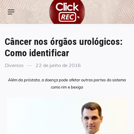
Skip
ClickREC
to
Menu
content
Câncer nos órgãos urológicos:
Como identificar
Categories
Posted
Diversos
22 de junho de 2016
on
Além da próstata, a doença pode afetar outras partes do sistema
como rim e bexiga