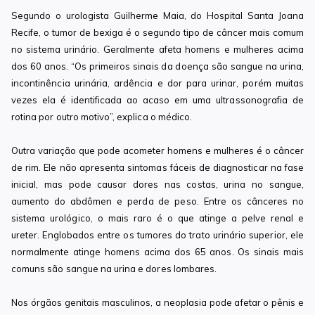
Segundo o urologista Guilherme Maia, do Hospital Santa Joana
Recife, o tumor de bexiga é o segundo tipo de câncer mais comum
no sistema urinário. Geralmente afeta homens e mulheres acima
dos 60 anos. “Os primeiros sinais da doença são sangue na urina,
incontinência urinária, ardência e dor para urinar, porém muitas
vezes ela é identificada ao acaso em uma ultrassonografia de
rotina por outro motivo”, explica o médico.
Outra variação que pode acometer homens e mulheres é o câncer
de rim. Ele não apresenta sintomas fáceis de diagnosticar na fase
inicial, mas pode causar dores nas costas, urina no sangue,
aumento do abdômen e perda de peso. Entre os cânceres no
sistema urológico, o mais raro é o que atinge a pelve renal e
ureter. Englobados entre os tumores do trato urinário superior, ele
normalmente atinge homens acima dos 65 anos. Os sinais mais
comuns são sangue na urina e dores lombares.
Nos órgãos genitais masculinos, a neoplasia pode afetar o pênis e