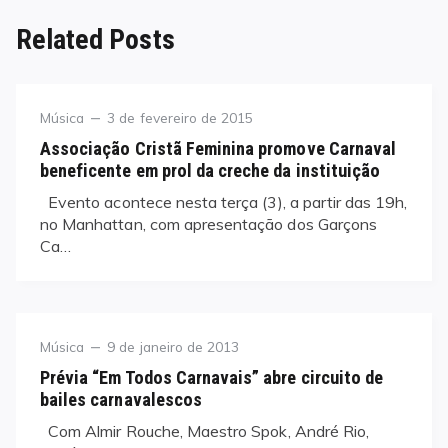
Related Posts
Category
Posted
Música
3 de fevereiro de 2015
on
Associação Cristã Feminina promove Carnaval
beneficente em prol da creche da instituição
Evento acontece nesta terça (3), a partir das 19h,
no Manhattan, com apresentação dos Garçons
Ca…
Category
Posted
Música
9 de janeiro de 2013
on
Prévia “Em Todos Carnavais” abre circuito de
bailes carnavalescos
Com Almir Rouche, Maestro Spok, André Rio,