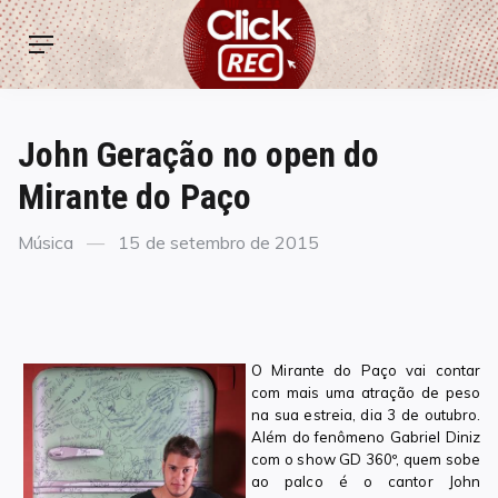
Skip
ClickREC
to
Menu
content
John Geração no open do
Mirante do Paço
Categories
Posted
Música
15 de setembro de 2015
on
O Mirante do Paço vai contar
com mais uma atração de peso
na sua estreia, dia 3 de outubro.
Além do fenômeno Gabriel Diniz
com o show GD 360º, quem sobe
ao palco é o cantor John