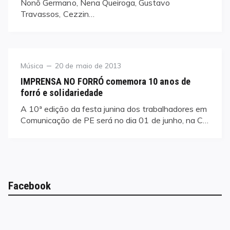
Nonô Germano, Nena Queiroga, Gustavo
Travassos, Cezzin…
Category
Posted
Música
20 de maio de 2013
on
IMPRENSA NO FORRÓ comemora 10 anos de
forró e solidariedade
A 10ª edição da festa junina dos trabalhadores em
Comunicação de PE será no dia 01 de junho, na C…
Facebook