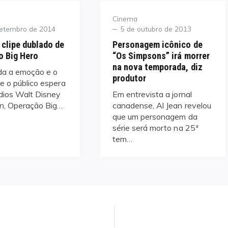
Category
Cinema
Posted
setembro de 2014
5 de outubro de 2013
on
 clipe dublado de
Personagem icônico de
o Big Hero
“Os Simpsons” irá morrer
na nova temporada, diz
a a emoção e o
produtor
e o público espera
dios Walt Disney
Em entrevista a jornal
n, Operação Big…
canadense, Al Jean revelou
que um personagem da
série será morto na 25ª
tem…
Next