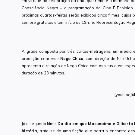
Em virtude da celebração da data que remete à memória da
Consciência Negra – a programação do Cine É Proibido Co
próximas quartas-feiras serão exibidos cinco filmes, cuja
sempre gratuitas e tem início às 19h, na Representação Regi
A grade composta por três curtas-metragens, um média e 
produção cearense
Nego Chico
, com direção de Nilo Uchoa
apresenta a relação de Nego Chico com os seus e em espec
duração de 23 minutos.
{youtube}i
Já o segundo filme,
Do dia em que Macunaíma e Gilberto F
história
, trata-se de uma ficção que narra o encontro d