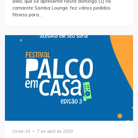
Belo, que se apresente neste domingo (1) no
camarote Samba Lounge, fez vários pedidos
fitness para…
Category
Posted
Covid-19
7 de abril de 2020
on