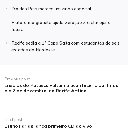
Dia dos Pais merece um vinho especial
Plataforma gratuita ajuda Geração Z a planejar o
futuro
Recife sedia a 1ª Copa Salta com estudantes de seis
estados do Nordeste
Navegação
de
Previous post
Ensaios do Patusco voltam a acontecer a partir do
Previous
Post
dia 7 de dezembro, no Recife Antigo
post:
Next post
Bruno Farias lança primeiro CD ao vivo
Next