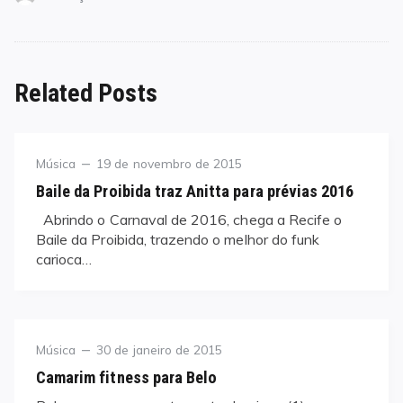
Related Posts
Category
Posted
Música
19 de novembro de 2015
on
Baile da Proibida traz Anitta para prévias 2016
Abrindo o Carnaval de 2016, chega a Recife o
Baile da Proibida, trazendo o melhor do funk
carioca…
Category
Posted
Música
30 de janeiro de 2015
on
Camarim fitness para Belo