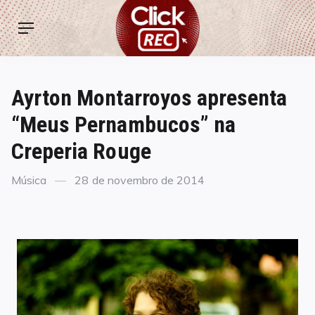
Skip
ClickREC
to
Menu
content
Ayrton Montarroyos apresenta
“Meus Pernambucos” na
Creperia Rouge
Categories
Posted
Música
28 de novembro de 2014
on