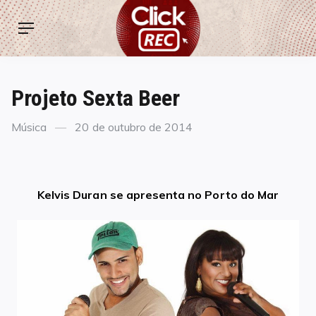
Skip
ClickREC
to
Menu
content
Projeto Sexta Beer
Categories
Posted
Música
20 de outubro de 2014
on
Kelvis Duran se apresenta no Porto do Mar