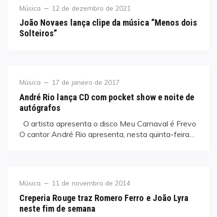
Category
Posted
Música
12 de dezembro de 2021
on
João Novaes lança clipe da música “Menos dois
Solteiros”
Category
Posted
Música
17 de janeiro de 2017
on
André Rio lança CD com pocket show e noite de
autógrafos
O artista apresenta o disco Meu Carnaval é Frevo
O cantor André Rio apresenta, nesta quinta-feira…
Category
Posted
Música
11 de novembro de 2014
on
Creperia Rouge traz Romero Ferro e João Lyra
neste fim de semana