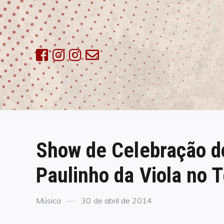
Skip
to
content
Show de Celebração do
Paulinho da Viola no 
Categories
Posted
Música
30 de abril de 2014
on