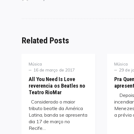
Related Posts
Category
Category
Música
Música
Posted
Posted
16 de março de 2017
29 de j
on
on
All You Need Is Love
Pra Que
reverencia os Beatles no
apresen
Teatro RioMar
Depois 
Considerado o maior
incendia
tributo beatle da América
Menezes 
Latina, banda se apresenta
a prévia
dia 17 de março no
Recife…