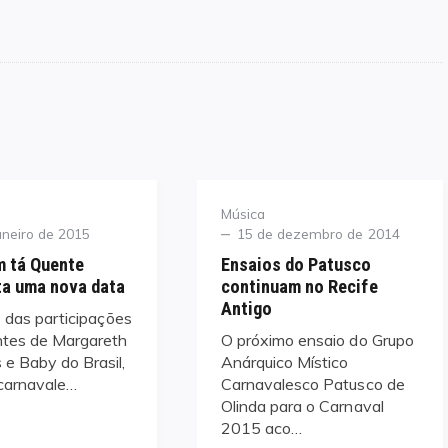
Category
Música
Posted
aneiro de 2015
15 de dezembro de 2014
on
m tá Quente
Ensaios do Patusco
ta uma nova data
continuam no Recife
Antigo
das participações
ntes de Margareth
O próximo ensaio do Grupo
e Baby do Brasil,
Anárquico Místico
 carnavale…
Carnavalesco Patusco de
Olinda para o Carnaval
2015 aco…